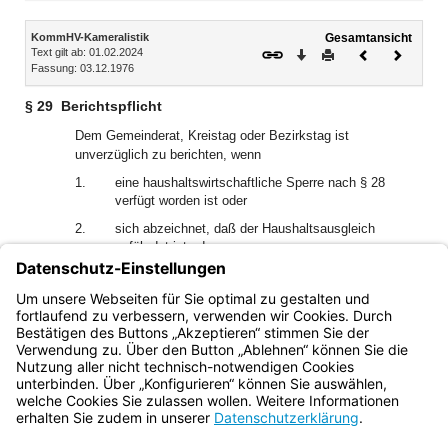
Inhalt
KommHV-Kameralistik
Gesamtansicht
Text gilt ab: 01.02.2024
Download
Drucken
Vorheriges
Nächste
Fassung: 03.12.1976
Dokument
Dokume
§ 29
Berichtspflicht
Dem Gemeinderat, Kreistag oder Bezirkstag ist
unverzüglich zu berichten, wenn
1.
eine haushaltswirtschaftliche Sperre nach § 28
verfügt worden ist oder
2.
sich abzeichnet, daß der Haushaltsausgleich
gefährdet ist oder
3.
erkennbar wird, daß sich die Gesamtausgaben einer
Maßnahme des Vermögenshaushalts nicht nur
geringfügig erhöhen werden.
Bayern.de
BayernPortal
Datenschutz