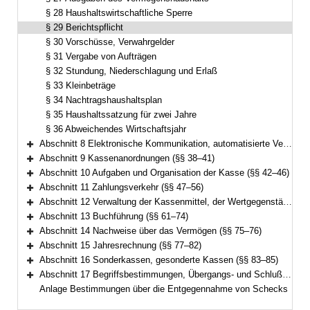
§ 28 Haushaltswirtschaftliche Sperre
§ 29 Berichtspflicht
§ 30 Vorschüsse, Verwahrgelder
§ 31 Vergabe von Aufträgen
§ 32 Stundung, Niederschlagung und Erlaß
§ 33 Kleinbeträge
§ 34 Nachtragshaushaltsplan
§ 35 Haushaltssatzung für zwei Jahre
§ 36 Abweichendes Wirtschaftsjahr
Abschnitt 8 Elektronische Kommunikation, automatisierte Verfahren (§ 37)
Bereich erweitern
Abschnitt 9 Kassenanordnungen (§§ 38–41)
Bereich erweitern
Abschnitt 10 Aufgaben und Organisation der Kasse (§§ 42–46)
Bereich erweitern
Abschnitt 11 Zahlungsverkehr (§§ 47–56)
Bereich erweitern
Abschnitt 12 Verwaltung der Kassenmittel, der Wertgegenstände und anderer Gegenstände (§§ 57–60)
Bereich erweitern
Abschnitt 13 Buchführung (§§ 61–74)
Bereich erweitern
Abschnitt 14 Nachweise über das Vermögen (§§ 75–76)
Bereich erweitern
Abschnitt 15 Jahresrechnung (§§ 77–82)
Bereich erweitern
Abschnitt 16 Sonderkassen, gesonderte Kassen (§§ 83–85)
Bereich erweitern
Abschnitt 17 Begriffsbestimmungen, Übergangs- und Schlußvorschriften (§§ 86–89)
Bereich erweitern
Anlage Bestimmungen über die Entgegennahme von Schecks