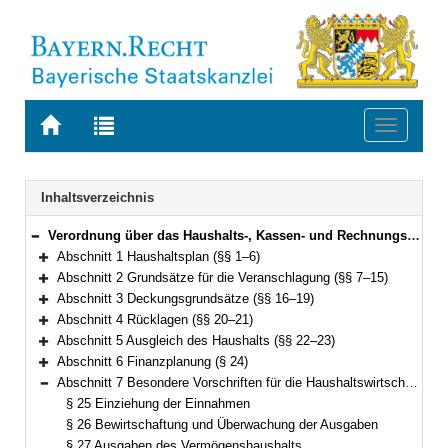
Zur
Zur
Toggle
Startseite
Trefferliste
navigati
von
der
BAYERN.RECHT
letzten
Navigation
Inhaltsverzeichnis
Suche
Verordnung über das Haushalts-, Kassen- und Rechnungswesen der Gemeinden, der Landkreise und der Bezirke nach den Grundsätzen der Kameralistik (Kommunalhaushaltsverordnung – Kameralistik – KommHV-Kameralistik) Vom 3. Dezember 1976 (BayRS Nr. II S. 443) BayRS 2023-1-I (§§ 1–89)
Bereich reduzieren
Abschnitt 1 Haushaltsplan (§§ 1–6)
Bereich erweitern
Abschnitt 2 Grundsätze für die Veranschlagung (§§ 7–15)
Bereich erweitern
Abschnitt 3 Deckungsgrundsätze (§§ 16–19)
Bereich erweitern
Abschnitt 4 Rücklagen (§§ 20–21)
Bereich erweitern
Abschnitt 5 Ausgleich des Haushalts (§§ 22–23)
Bereich erweitern
Abschnitt 6 Finanzplanung (§ 24)
Bereich erweitern
Abschnitt 7 Besondere Vorschriften für die Haushaltswirtschaft (§§ 25–36)
Bereich reduzieren
§ 25 Einziehung der Einnahmen
§ 26 Bewirtschaftung und Überwachung der Ausgaben
§ 27 Ausgaben des Vermögenshaushalts