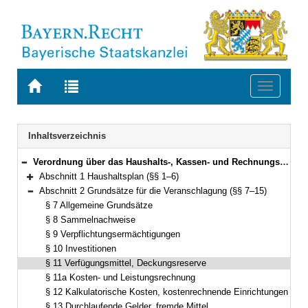
Zur
Zur
Toggle
Startseite
Trefferliste
navigati
von
der
BAYERN.RECHT
letzten
Navigation
Inhaltsverzeichnis
Suche
Verordnung über das Haushalts-, Kassen- und Rechnungswesen der Gemeinden, der Landkreise und der Bezirke nach den Grundsätzen der Kameralistik (Kommunalhaushaltsverordnung – Kameralistik – KommHV-Kameralistik) Vom 3. Dezember 1976 (BayRS Nr. II S. 443) BayRS 2023-1-I (§§ 1–89)
Bereich reduzieren
Abschnitt 1 Haushaltsplan (§§ 1–6)
Bereich erweitern
Abschnitt 2 Grundsätze für die Veranschlagung (§§ 7–15)
Bereich reduzieren
§ 7 Allgemeine Grundsätze
§ 8 Sammelnachweise
§ 9 Verpflichtungsermächtigungen
§ 10 Investitionen
§ 11 Verfügungsmittel, Deckungsreserve
§ 11a Kosten- und Leistungsrechnung
§ 12 Kalkulatorische Kosten, kostenrechnende Einrichtungen
§ 13 Durchlaufende Gelder, fremde Mittel