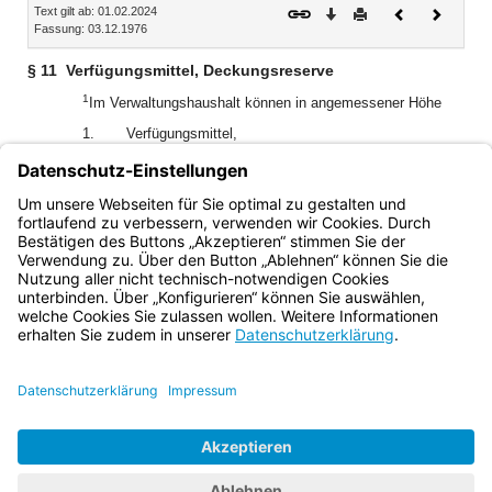
Text gilt ab: 01.02.2024
Download
Drucken
Vorheriges
Nächste
Fassung: 03.12.1976
Dokument
Dokume
§ 11
Verfügungsmittel, Deckungsreserve
1
Im Verwaltungshaushalt können in angemessener Höhe
1.
Verfügungsmittel,
2.
Mittel als Deckungsreserve
2
veranschlagt werden.
Die Ansätze dürfen nicht
überschritten werden; die Mittel sind nicht übertragbar.
Bayern.de
BayernPortal
Datenschutz
Impressum
Barrierefreiheit
Hilfe
Kontakt