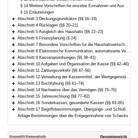
§ 14 Weitere Vorschriften für einzelne Einnahmen und Ausgaben
§ 15 Erläuterungen
Abschnitt 3 Deckungsgrundsätze (§§ 16–19)
Bereich erweitern
Abschnitt 4 Rücklagen (§§ 20–21)
Bereich erweitern
Abschnitt 5 Ausgleich des Haushalts (§§ 22–23)
Bereich erweitern
Abschnitt 6 Finanzplanung (§ 24)
Bereich erweitern
Abschnitt 7 Besondere Vorschriften für die Haushaltswirtschaft (§§ 25–36)
Bereich erweitern
Abschnitt 8 Elektronische Kommunikation, automatisierte Verfahren (§ 37)
Bereich erweitern
Abschnitt 9 Kassenanordnungen (§§ 38–41)
Bereich erweitern
Abschnitt 10 Aufgaben und Organisation der Kasse (§§ 42–46)
Bereich erweitern
Abschnitt 11 Zahlungsverkehr (§§ 47–56)
Bereich erweitern
Abschnitt 12 Verwaltung der Kassenmittel, der Wertgegenstände und anderer Gegenstände (§§ 57–60)
Bereich erweitern
Abschnitt 13 Buchführung (§§ 61–74)
Bereich erweitern
Abschnitt 14 Nachweise über das Vermögen (§§ 75–76)
Bereich erweitern
Abschnitt 15 Jahresrechnung (§§ 77–82)
Bereich erweitern
Abschnitt 16 Sonderkassen, gesonderte Kassen (§§ 83–85)
Bereich erweitern
Abschnitt 17 Begriffsbestimmungen, Übergangs- und Schlußvorschriften (§§ 86–89)
Bereich erweitern
Anlage Bestimmungen über die Entgegennahme von Schecks
Inhalt
KommHV-Kameralistik
Gesamtansicht