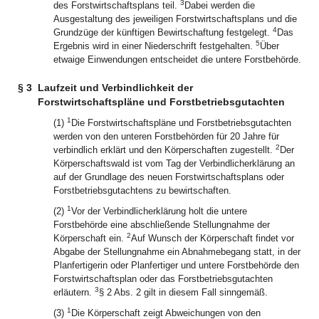
3
des Forstwirtschaftsplans teil.
Dabei werden die
Ausgestaltung des jeweiligen Forstwirtschaftsplans und die
4
Grundzüge der künftigen Bewirtschaftung festgelegt.
Das
5
Ergebnis wird in einer Niederschrift festgehalten.
Über
etwaige Einwendungen entscheidet die untere Forstbehörde.
§ 3
Laufzeit und Verbindlichkeit der
Forstwirtschaftspläne und Forstbetriebsgutachten
1
(1)
Die Forstwirtschaftspläne und Forstbetriebsgutachten
werden von den unteren Forstbehörden für 20 Jahre für
2
verbindlich erklärt und den Körperschaften zugestellt.
Der
Körperschaftswald ist vom Tag der Verbindlicherklärung an
auf der Grundlage des neuen Forstwirtschaftsplans oder
Forstbetriebsgutachtens zu bewirtschaften.
1
(2)
Vor der Verbindlicherklärung holt die untere
Forstbehörde eine abschließende Stellungnahme der
2
Körperschaft ein.
Auf Wunsch der Körperschaft findet vor
Abgabe der Stellungnahme ein Abnahmebegang statt, in der
Planfertigerin oder Planfertiger und untere Forstbehörde den
Forstwirtschaftsplan oder das Forstbetriebsgutachten
3
erläutern.
§ 2 Abs. 2 gilt in diesem Fall sinngemäß.
1
(3)
Die Körperschaft zeigt Abweichungen von den