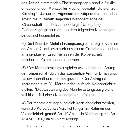
des Jahres eintretenden Flächenabgängen anteilig für die
entsprechenden Monate, für Flächen gewährt, die sich zum
Stichtag 1. Januar im Eigentum der Körperschaft befinden,
sofern die in Bayern liegende Holzbodenfläche der
3
Körperschaft fünf Hektar übersteigt.
Unterjährige
Flächenzugänge sind erst ab dem folgenden Kalenderjahr
berücksichtigungsfähig.
(2) Die Höhe des Mehrbelastungsausgleichs ergibt sich aus
der Anlage 2 und setzt sich aus einem Grundbetrag und aus
an individuellen Erschwernissen der Körperschaft
orientierten Zuschlägen zusammen.
1
(3)
Der Mehrbelastungsausgleich wird jährlich auf Antrag
der Körperschaft durch das zuständige Amt für Ernährung,
2
Landwirtschaft und Forsten gewährt.
Der Antrag ist
spätestens zum 31. März für das laufende Kalenderjahr zu
3
stellen.
Die Auszahlung des Mehrbelastungsausgleichs
soll bis 1. Juli eines Kalenderjahres erfolgen.
(4) Der Mehrbelastungsausgleich kann abgelehnt werden,
wenn die Körperschaft Verpflichtungen im Rahmen der
Vorbildlichkeit gemäß Art. 19 Abs. 1 in Verbindung mit Art.
18 Abs. 1 BayWaldG nicht erbringt.
1