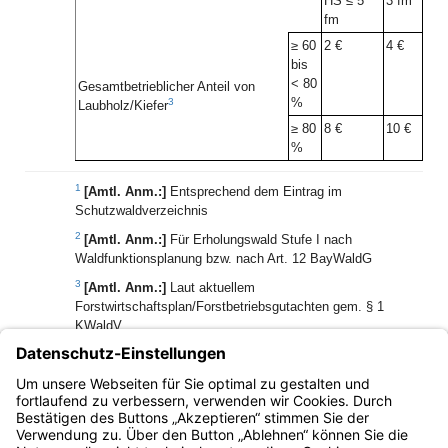
HS ≤ 5
3 fm
fm
≥ 60
2 €
4 €
bis
< 80
Gesamtbetrieblicher Anteil von
%
3
Laubholz/Kiefer
≥ 80
8 €
10 €
%
1
[Amtl. Anm.:]
Entsprechend dem Eintrag im
Schutzwaldverzeichnis
2
[Amtl. Anm.:]
Für Erholungswald Stufe I nach
Waldfunktionsplanung bzw. nach Art. 12 BayWaldG
3
[Amtl. Anm.:]
Laut aktuellem
Forstwirtschaftsplan/Forstbetriebsgutachten gem. § 1
KWaldV
Anlage 3
(aufgehoben)
Anlage 4
(nicht mehr belegt)