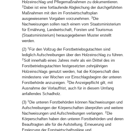
Holzeinschlag und Pflegemaßnahmen zu dokumentieren.
2
Dabei ist eine fortlaufende Abgleichung der durchgeführten
Maßnahmen mit den im Forstwirtschaftsplan
3
ausgewiesenen Vorgaben vorzunehmen.
Die
Nachweisungen sollen nach einem vom Staatsministerium
für Ernährung, Landwirtschaft, Forsten und Tourismus
(Staatsministerium) herausgegebenen Muster erstellt
werden.
1
(2)
Für den Vollzug der Forstbetriebsgutachten sind
lediglich Aufschreibungen über den Holzeinschlag zu führen.
2
Soll innerhalb eines Jahres mehr als ein Drittel des im
Forstbetriebsgutachten festgesetzten zehnjährigen
Holzeinschlags genutzt werden, hat die Körperschaft dies
mindestens vier Wochen vor Einschlagsbeginn der unteren
3
Forstbehörde anzuzeigen.
Die Anzeigepflicht gilt, mit
Ausnahme der Vorlauffrist, auch für in diesem Umfang
anfallendes Schadholz.
1
(3)
Die unteren Forstbehörden können Nachweisungen und
Aufschreibungen der Körperschaften überprüfen und weitere
2
Nachweisungen und Aufschreibungen verlangen.
Die
Körperschaften haben den unteren Forstbehörden und deren
Beauftragten alle für die Aufstellung, Erneuerung und
Ergänzung der Forstwirtschaftspläne und