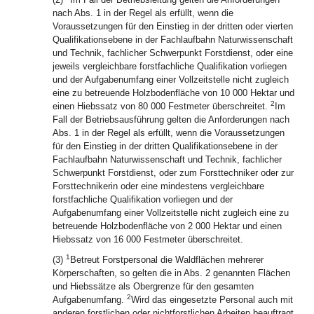
nach Abs. 1 in der Regel als erfüllt, wenn die
Voraussetzungen für den Einstieg in der dritten oder vierten
Qualifikationsebene in der Fachlaufbahn Naturwissenschaft
und Technik, fachlicher Schwerpunkt Forstdienst, oder eine
jeweils vergleichbare forstfachliche Qualifikation vorliegen
und der Aufgabenumfang einer Vollzeitstelle nicht zugleich
eine zu betreuende Holzbodenfläche von 10 000 Hektar und
2
einen Hiebssatz von 80 000 Festmeter überschreitet.
Im
Fall der Betriebsausführung gelten die Anforderungen nach
Abs. 1 in der Regel als erfüllt, wenn die Voraussetzungen
für den Einstieg in der dritten Qualifikationsebene in der
Fachlaufbahn Naturwissenschaft und Technik, fachlicher
Schwerpunkt Forstdienst, oder zum Forsttechniker oder zur
Forsttechnikerin oder eine mindestens vergleichbare
forstfachliche Qualifikation vorliegen und der
Aufgabenumfang einer Vollzeitstelle nicht zugleich eine zu
betreuende Holzbodenfläche von 2 000 Hektar und einen
Hiebssatz von 16 000 Festmeter überschreitet.
1
(3)
Betreut Forstpersonal die Waldflächen mehrerer
Körperschaften, so gelten die in Abs. 2 genannten Flächen
und Hiebssätze als Obergrenze für den gesamten
2
Aufgabenumfang.
Wird das eingesetzte Personal auch mit
anderen forstlichen oder nichtforstlichen Arbeiten beauftragt