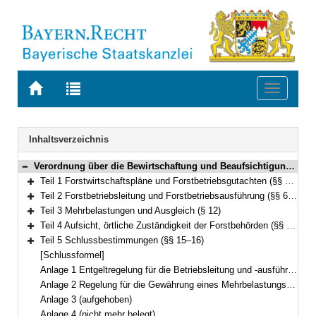
Zur
Zur
Toggle
Startseite
Trefferliste
navigati
von
der
BAYERN.RECHT
letzten
Navigation
Inhaltsverzeichnis
Suche
Verordnung über die Bewirtschaftung und Beaufsichtigung des Körperschaftswaldes (Körperschaftswaldverordnung – KWaldV) Vom 9. Februar 2007 (GVBl. S. 196) BayRS 7902-3-L (§§ 1–16)
Bereich reduzieren
Teil 1 Forstwirtschaftspläne und Forstbetriebsgutachten (§§ 1–5)
Bereich erweitern
Teil 2 Forstbetriebsleitung und Forstbetriebsausführung (§§ 6–11)
Bereich erweitern
Teil 3 Mehrbelastungen und Ausgleich (§ 12)
Bereich erweitern
Teil 4 Aufsicht, örtliche Zuständigkeit der Forstbehörden (§§ 13–14)
Bereich erweitern
Teil 5 Schlussbestimmungen (§§ 15–16)
Bereich erweitern
[Schlussformel]
Anlage 1 Entgeltregelung für die Betriebsleitung und -ausführung im Körperschaftswald
Anlage 2 Regelung für die Gewährung eines Mehrbelastungsausgleichs für die Erbringung von Gemeinwohlleistungen im Körperschaftswald
Anlage 3 (aufgehoben)
Anlage 4 (nicht mehr belegt)