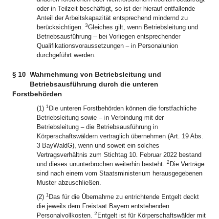
oder in Teilzeit beschäftigt, so ist der hierauf entfallende
Anteil der Arbeitskapazität entsprechend mindernd zu
3
berücksichtigen.
Gleiches gilt, wenn Betriebsleitung und
Betriebsausführung – bei Vorliegen entsprechender
Qualifikationsvoraussetzungen – in Personalunion
durchgeführt werden.
§ 10
Wahrnehmung von Betriebsleitung und
Betriebsausführung durch die unteren
Forstbehörden
1
(1)
Die unteren Forstbehörden können die forstfachliche
Betriebsleitung sowie – in Verbindung mit der
Betriebsleitung – die Betriebsausführung in
Körperschaftswäldern vertraglich übernehmen (Art. 19 Abs.
3 BayWaldG), wenn und soweit ein solches
Vertragsverhältnis zum Stichtag 10. Februar 2022 bestand
2
und dieses ununterbrochen weiterhin besteht.
Die Verträge
sind nach einem vom Staatsministerium herausgegebenen
Muster abzuschließen.
1
(2)
Das für die Übernahme zu entrichtende Entgelt deckt
die jeweils dem Freistaat Bayern entstehenden
2
Personalvollkosten.
Entgelt ist für Körperschaftswälder mit