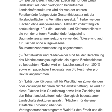
(5)
Bei der Berechnung des Zuschlags für den Erhalt
landeskulturell oder ökologisch bedeutsamer
Landschaftsstrukturen wird der von der unteren
Forstbehörde festgesetzte Gesamthiebssatz mit der
2
Holzbodenfläche ins Verhältnis gesetzt.
Hierbei werden
Flächen ohne ausgewiesenen Hiebssatz vollumfänglich
3
berücksichtigt.
Für die Laubholz- und Kiefernanteile wird
die von der unteren Forstbehörde festgestellte
4
Baumartenzusammensetzung verwendet.
Diese wird auch
für Flächen ohne ausgewiesene
Baumartenzusammensetzung angenommen.
1
(6)
Mittelwälder und Niederwälder sind bei der Berechnung
des Mehrbelastungsausgleichs als eigene Betriebsklasse
2
zu betrachten.
Dabei wird ein Laubholzanteil von 100 %
sowie ein pauschaler Hiebssatz von 3,8 Festmeter pro
Hektar angenommen.
1
(7)
Erhält die Körperschaft für Waldflächen Zuwendungen
oder Zahlungen für deren Nicht-Bewirtschaftung, so wird für
diese Flächen kein Grundbetrag sowie kein Zuschlag für
den Erhalt landeskulturell oder ökologisch bedeutsamer
2
Landschaftsstrukturen gezahlt.
Flächen, für die eine
staatliche Förderung über das
Vertragsnaturschutzprogramm Wald für den Erhalt und die