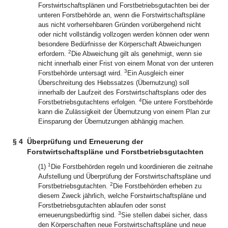
Forstwirtschaftsplänen und Forstbetriebsgutachten bei der
unteren Forstbehörde an, wenn die Forstwirtschaftspläne
aus nicht vorhersehbaren Gründen vorübergehend nicht
oder nicht vollständig vollzogen werden können oder wenn
besondere Bedürfnisse der Körperschaft Abweichungen
2
erfordern.
Die Abweichung gilt als genehmigt, wenn sie
nicht innerhalb einer Frist von einem Monat von der unteren
3
Forstbehörde untersagt wird.
Ein Ausgleich einer
Überschreitung des Hiebssatzes (Übernutzung) soll
innerhalb der Laufzeit des Forstwirtschaftsplans oder des
4
Forstbetriebsgutachtens erfolgen.
Die untere Forstbehörde
kann die Zulässigkeit der Übernutzung von einem Plan zur
Einsparung der Übernutzungen abhängig machen.
§ 4
Überprüfung und Erneuerung der
Forstwirtschaftspläne und Forstbetriebsgutachten
1
(1)
Die Forstbehörden regeln und koordinieren die zeitnahe
Aufstellung und Überprüfung der Forstwirtschaftspläne und
2
Forstbetriebsgutachten.
Die Forstbehörden erheben zu
diesem Zweck jährlich, welche Forstwirtschaftspläne und
Forstbetriebsgutachten ablaufen oder sonst
3
erneuerungsbedürftig sind.
Sie stellen dabei sicher, dass
den Körperschaften neue Forstwirtschaftspläne und neue