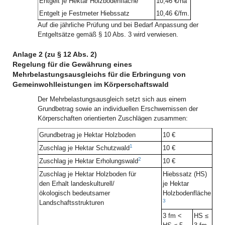
Entgelt je Hektar Holzbodenfläche
10,46 €/ha
Entgelt je Festmeter Hiebssatz
10,46 €/fm.
Auf die jährliche Prüfung und bei Bedarf Anpassung der
Entgeltsätze gemäß § 10 Abs. 3 wird verwiesen.
Anlage 2 (zu § 12 Abs. 2)
Regelung für die Gewährung eines
Mehrbelastungsausgleichs für die Erbringung von
Gemeinwohlleistungen im Körperschaftswald
Der Mehrbelastungsausgleich setzt sich aus einem
Grundbetrag sowie an individuellen Erschwernissen der
Körperschaften orientierten Zuschlägen zusammen:
Grundbetrag je Hektar Holzboden
10 €
1
Zuschlag je Hektar Schutzwald
10 €
2
Zuschlag je Hektar Erholungswald
10 €
Zuschlag je Hektar Holzboden für
Hiebssatz (HS)
den Erhalt landeskulturell/
je Hektar
ökologisch bedeutsamer
Holzbodenfläche
3
Landschaftsstrukturen
3 fm <
HS ≤