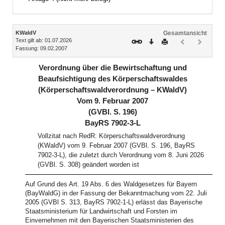
Inhalt
KWaldV
Gesamtansicht
Text gilt ab: 01.07.2026
Download
Drucken
Vorheriges
Nächste
Fassung: 09.02.2007
Dokument
Dokume
(inaktiv)
(inaktiv)
Verordnung über die Bewirtschaftung und
Beaufsichtigung des Körperschaftswaldes
(Körperschaftswaldverordnung – KWaldV)
Vom 9. Februar 2007
(GVBl. S. 196)
BayRS 7902-3-L
Vollzitat nach RedR: Körperschaftswaldverordnung
(KWaldV) vom 9. Februar 2007 (GVBl. S. 196, BayRS
7902-3-L), die zuletzt durch Verordnung vom 8. Juni 2026
(GVBl. S. 308) geändert worden ist
Auf Grund des Art. 19 Abs. 6 des Waldgesetzes für Bayern
(BayWaldG) in der Fassung der Bekanntmachung vom 22. Juli
2005 (GVBl S. 313, BayRS 7902-1-L) erlässt das Bayerische
Staatsministerium für Landwirtschaft und Forsten im
Einvernehmen mit den Bayerischen Staatsministerien des