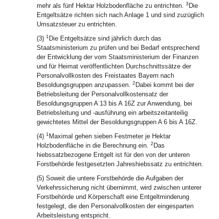
3
mehr als fünf Hektar Holzbodenfläche zu entrichten.
Die
Entgeltsätze richten sich nach Anlage 1 und sind zuzüglich
Umsatzsteuer zu entrichten.
1
(3)
Die Entgeltsätze sind jährlich durch das
Staatsministerium zu prüfen und bei Bedarf entsprechend
der Entwicklung der vom Staatsministerium der Finanzen
und für Heimat veröffentlichten Durchschnittssätze der
Personalvollkosten des Freistaates Bayern nach
2
Besoldungsgruppen anzupassen.
Dabei kommt bei der
Betriebsleitung der Personalvollkostensatz der
Besoldungsgruppen A 13 bis A 16Z zur Anwendung, bei
Betriebsleitung und -ausführung ein arbeitszeitanteilig
gewichtetes Mittel der Besoldungsgruppen A 6 bis A 16Z.
1
(4)
Maximal gehen sieben Festmeter je Hektar
2
Holzbodenfläche in die Berechnung ein.
Das
hiebssatzbezogene Entgelt ist für den von der unteren
Forstbehörde festgesetzten Jahreshiebssatz zu entrichten.
(5) Soweit die untere Forstbehörde die Aufgaben der
Verkehrssicherung nicht übernimmt, wird zwischen unterer
Forstbehörde und Körperschaft eine Entgeltminderung
festgelegt, die den Personalvollkosten der eingesparten
Arbeitsleistung entspricht.