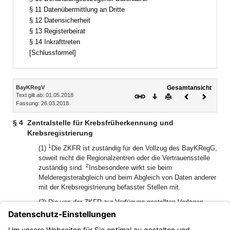
§ 11 Datenübermittlung an Dritte
§ 12 Datensicherheit
§ 13 Registerbeirat
§ 14 Inkrafttreten
[Schlussformel]
Inhalt
BayKRegV
Gesamtansicht
Text gilt ab: 01.05.2018
Download
Drucken
Vorheriges
Nächste
Fassung: 26.03.2018
Dokument
Dokume
§ 4
Zentralstelle für Krebsfrüherkennung und
Krebsregistrierung
1
(1)
Die ZKFR ist zuständig für den Vollzug des BayKRegG,
soweit nicht die Regionalzentren oder die Vertrauensstelle
2
zuständig sind.
Insbesondere wirkt sie beim
Melderegisterabgleich und beim Abgleich von Daten anderer
mit der Krebsregistrierung befasster Stellen mit.
(2) Die von der ZKFR zur Verfügung gestellten Vorlagen
zum Inhalt der Meldungen je Meldeanlass und die von der
ZKFR aufgestellten Vorgaben zur Form der Meldung und