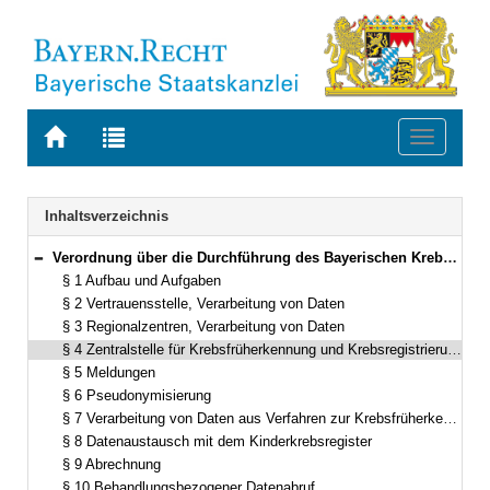
Zur
Zur
Toggle
Startseite
Trefferliste
navigati
von
der
BAYERN.RECHT
letzten
Navigation
Inhaltsverzeichnis
Suche
Verordnung über die Durchführung des Bayerischen Krebsregistergesetzes (Krebsregisterverordnung – BayKRegV) Vom 26. März 2018 (GVBl. S. 201) BayRS 2126-12-1-G (§§ 1–14)
Bereich reduzieren
§ 1 Aufbau und Aufgaben
§ 2 Vertrauensstelle, Verarbeitung von Daten
§ 3 Regionalzentren, Verarbeitung von Daten
§ 4 Zentralstelle für Krebsfrüherkennung und Krebsregistrierung
§ 5 Meldungen
§ 6 Pseudonymisierung
§ 7 Verarbeitung von Daten aus Verfahren zur Krebsfrüherkennung
§ 8 Datenaustausch mit dem Kinderkrebsregister
§ 9 Abrechnung
§ 10 Behandlungsbezogener Datenabruf