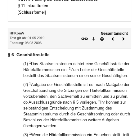
§ 11 Inkrafttreten
[Schlussformel]
Inhalt
HFKomV
Gesamtansicht
Text gilt ab: 01.05.2019
Download
Drucken
Vorheriges
Nächste
Fassung: 08.08.2006
Dokument
Dokume
§ 6
Geschäftsstelle
1
(1)
Das Staatsministerium richtet eine Geschäftsstelle der
2
Härtefallkommission ein.
Zum Leiter der Geschäftstelle
bestellt das Staatsministerium einen seiner Beschäftigten.
1
(2)
Aufgabe der Geschäftsstelle ist es, nach Maßgabe der
Geschäftsordnung die Sitzungen der Härtefallkommission
vorzubereiten, den Sachverhalt zu ermitteln und zu prüfen,
2
ob Ausschlussgründe nach § 5 vorliegen.
Ihr können zur
selbständigen Entscheidung mit Zustimmung des
Staatsministeriums durch die Geschäftsordnung oder durch
Beschluss der Härtefallkommission weitere Aufgaben
übertragen werden.
1
(3)
Wenn die Härtefallkommission ein Ersuchen stellt, teilt