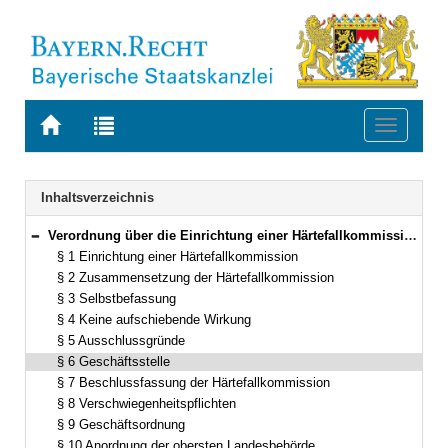
Zur
Zur
Toggle
Startseite
Trefferliste
navigati
von
der
BAYERN.RECHT
letzten
Navigation
Inhaltsverzeichnis
Suche
Verordnung über die Einrichtung einer Härtefallkommission nach § 23a des Aufenthaltsgesetzes (Härtefallkommissionsverordnung – HFKomV) Vom 8. August 2006 (GVBl. S. 436) BayRS 26-1-2-I (§§ 1–11)
Bereich reduzieren
§ 1 Einrichtung einer Härtefallkommission
§ 2 Zusammensetzung der Härtefallkommission
§ 3 Selbstbefassung
§ 4 Keine aufschiebende Wirkung
§ 5 Ausschlussgründe
§ 6 Geschäftsstelle
§ 7 Beschlussfassung der Härtefallkommission
§ 8 Verschwiegenheitspflichten
§ 9 Geschäftsordnung
§ 10 Anordnung der obersten Landesbehörde