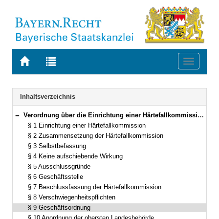
Zur
Zur
Toggle
Startseite
Trefferliste
navigati
von
der
BAYERN.RECHT
letzten
Navigation
Inhaltsverzeichnis
Suche
Verordnung über die Einrichtung einer Härtefallkommission nach § 23a des Aufenthaltsgesetzes (Härtefallkommissionsverordnung – HFKomV) Vom 8. August 2006 (GVBl. S. 436) BayRS 26-1-2-I (§§ 1–11)
Bereich reduzieren
§ 1 Einrichtung einer Härtefallkommission
§ 2 Zusammensetzung der Härtefallkommission
§ 3 Selbstbefassung
§ 4 Keine aufschiebende Wirkung
§ 5 Ausschlussgründe
§ 6 Geschäftsstelle
§ 7 Beschlussfassung der Härtefallkommission
§ 8 Verschwiegenheitspflichten
§ 9 Geschäftsordnung
§ 10 Anordnung der obersten Landesbehörde