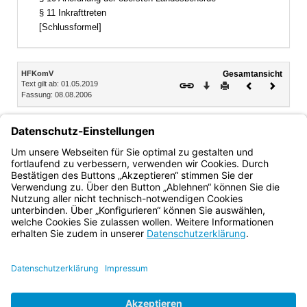
§ 11 Inkrafttreten
[Schlussformel]
Inhalt
HFKomV
Gesamtansicht
Text gilt ab: 01.05.2019
Download
Drucken
Vorheriges
Nächste
Fassung: 08.08.2006
Dokument
Dokume
§ 9
Geschäftsordnung
Die Härtefallkommission beschließt mit der Mehrheit von
zwei Dritteln der Stimmen aller Mitglieder eine
Geschäftsordnung.
Bayern.de
BayernPortal
Datenschutz
Impressum
Barrierefreiheit