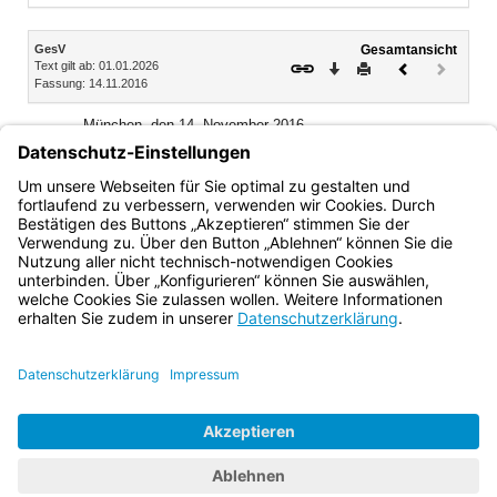
Inhalt
GesV
Gesamtansicht
Text gilt ab: 01.01.2026
Download
Drucken
Vorheriges
Nächste
Fassung: 14.11.2016
Dokument
Dokume
(inaktiv)
München, den 14. November 2016
Bayerisches Staatsministerium für Gesundheit und
Pflege
Melanie Huml, Staatsministerin
Bayern.de
BayernPortal
Datenschutz
Impressum
Barrierefreiheit
Hilfe
Kontakt