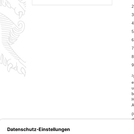
2
3
4
5
6
7
8
9
2
e
u
b
H
A
(
d
f
A