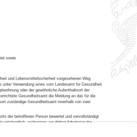
iet sowie
dheit und Lebensmittelsicherheit vorgesehenen Weg
ägers unter Verwendung eines vom Landesamt für Gesundheit
uptwohnung oder der gewöhnliche Aufenthaltsort der
errichtete Gesundheitsamt die Meldung an das für die
ort zuständige Gesundheitsamt innerhalb von zwei
ts der betroffenen Person bewertet und vervollständigt
e wöchentlich, spätestens am dritten Arbeitstag der
2
it.
Von dort wird die Meldung innerhalb einer Woche unter
rt Koch-lnstitut übermittelt.