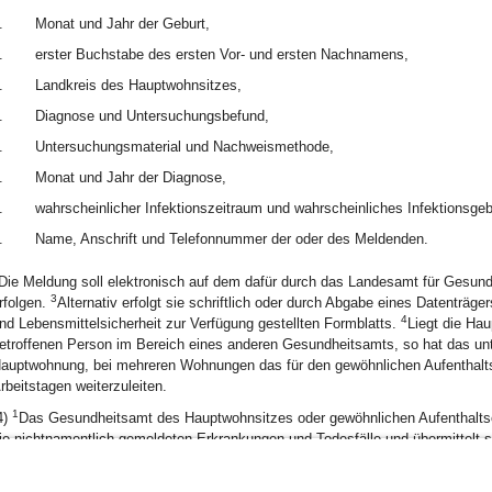
.
Monat und Jahr der Geburt,
.
erster Buchstabe des ersten Vor- und ersten Nachnamens,
.
Landkreis des Hauptwohnsitzes,
.
Diagnose und Untersuchungsbefund,
.
Untersuchungsmaterial und Nachweismethode,
.
Monat und Jahr der Diagnose,
.
wahrscheinlicher Infektionszeitraum und wahrscheinliches Infektionsgeb
.
Name, Anschrift und Telefonnummer der oder des Meldenden.
Die Meldung soll elektronisch auf dem dafür durch das Landesamt für Gesun
3
rfolgen.
Alternativ erfolgt sie schriftlich oder durch Abgabe eines Datentr
4
nd Lebensmittelsicherheit zur Verfügung gestellten Formblatts.
Liegt die Ha
etroffenen Person im Bereich eines anderen Gesundheitsamts, so hat das unt
auptwohnung, bei mehreren Wohnungen das für den gewöhnlichen Aufenthalts
rbeitstagen weiterzuleiten.
1
4)
Das Gesundheitsamt des Hauptwohnsitzes oder gewöhnlichen Aufenthaltsor
ie nichtnamentlich gemeldeten Erkrankungen und Todesfälle und übermittelt si
olgenden Woche, an das Landesamt für Gesundheit und Lebensmittelsicherhe
ngabe der in Abs. 3 Satz 1 Nr. 1, 2 und 4 bis 8 aufgeführten Daten an das Robe