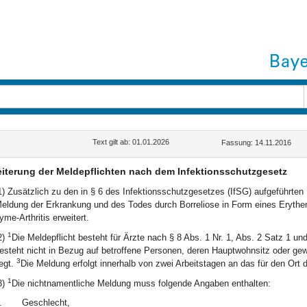
Text gilt ab: 01.01.2026
Fassung: 14.11.2016
iterung der Meldepflichten nach dem Infektionsschutzgesetz
1) Zusätzlich zu den in § 6 des Infektionsschutzgesetzes (IfSG) aufgeführten 
eldung der Erkrankung und des Todes durch Borreliose in Form eines Erythem
yme-Arthritis erweitert.
1
2)
Die Meldepflicht besteht für Ärzte nach § 8 Abs. 1 Nr. 1, Abs. 2 Satz 1 un
esteht nicht in Bezug auf betroffene Personen, deren Hauptwohnsitz oder gew
3
iegt.
Die Meldung erfolgt innerhalb von zwei Arbeitstagen an das für den Ort 
1
3)
Die nichtnamentliche Meldung muss folgende Angaben enthalten:
.
Geschlecht,