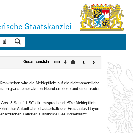
Suche ausführen
Suche zurücksetzen
Download
Drucken
Vorheriges
Nächstes
Gesamtansicht
Dokument
Dokument
Krankheiten wird die Meldepflicht auf die nichtnamentliche
a migrans, einer akuten Neuroborreliose und einer akuten
2
d Abs. 3 Satz 1 IfSG gilt entsprechend.
Die Meldepflicht
öhnlicher Aufenthaltsort außerhalb des Freistaates Bayern
der ärztlichen Tätigkeit zuständige Gesundheitsamt.