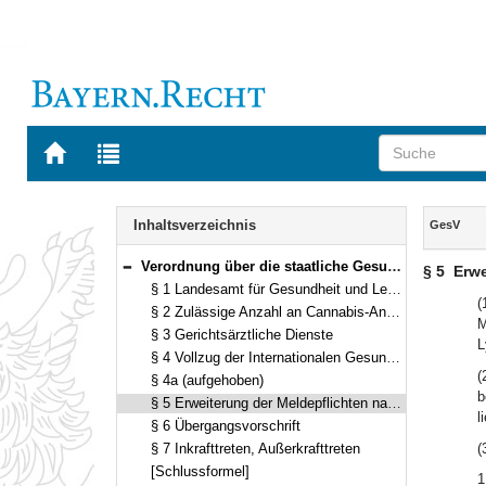
Zur
Zur
Startseite
Trefferliste
von
der
Navigation
BAYERN.RECHT
letzten
Inhalt
Inhaltsverzeichnis
GesV
Suche
Verordnung über die staatliche Gesundheitsverwaltung und den öffentlichen Gesundheitsschutz (GesV) Vom 14. November 2016 (GVBl. S. 326) BayRS 2120-10-G (§§ 1–7)
§ 5
Erwe
Bereich reduzieren
§ 1 Landesamt für Gesundheit und Lebensmittelsicherheit
(
§ 2 Zulässige Anzahl an Cannabis-Anbauvereinigungen
M
§ 3 Gerichtsärztliche Dienste
L
§ 4 Vollzug der Internationalen Gesundheitsvorschriften
(
§ 4a (aufgehoben)
b
§ 5 Erweiterung der Meldepflichten nach dem Infektionsschutzgesetz
l
§ 6 Übergangsvorschrift
§ 7 Inkrafttreten, Außerkrafttreten
(
[Schlussformel]
1