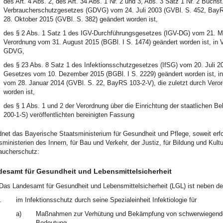
des Art. 4 Abs. 2, des Art. 34 Abs. 1 Nr. 2 und 3, Abs. 3 Satz 1 Nr. 2 Buchs
Verbraucherschutzgesetzes (GDVG) vom 24. Juli 2003 (GVBl. S. 452, BayR
28. Oktober 2015 (GVBl. S. 382) geändert worden ist,
des § 2 Abs. 1 Satz 1 des IGV-Durchführungsgesetzes (IGV-DG) vom 21. Mär
Verordnung vom 31. August 2015 (BGBl. I S. 1474) geändert worden ist, in V
GDVG,
des § 23 Abs. 8 Satz 1 des Infektionsschutzgesetzes (IfSG) vom 20. Juli 20
Gesetzes vom 10. Dezember 2015 (BGBl. I S. 2229) geändert worden ist, in 
vom 28. Januar 2014 (GVBl. S. 22, BayRS 103-2-V), die zuletzt durch Vero
worden ist,
des § 1 Abs. 1 und 2 der Verordnung über die Einrichtung der staatlichen 
200-1-S) veröffentlichten bereinigten Fassung
dnet das Bayerische Staatsministerium für Gesundheit und Pflege, soweit er
sministerien des Innern, für Bau und Verkehr, der Justiz, für Bildung und Ku
aucherschutz:
esamt für Gesundheit und Lebensmittelsicherheit
Das Landesamt für Gesundheit und Lebensmittelsicherheit (LGL) ist neben d
.
im Infektionsschutz durch seine Spezialeinheit Infektiologie für
a)
Maßnahmen zur Verhütung und Bekämpfung von schwerwiegenden 
Bedeutung