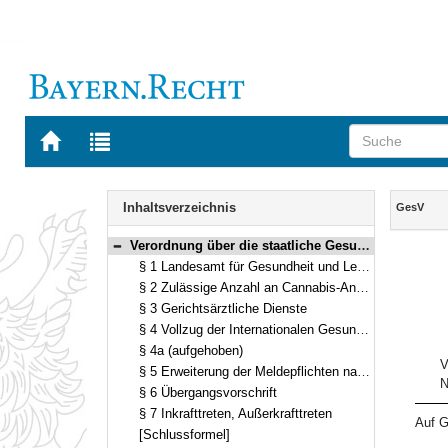
Zur
Zur
Startseite
Trefferliste
von
der
Navigation
BAYERN.RECHT
letzten
Inhalt
Inhaltsverzeichnis
GesV
Suche
Verordnung über die staatliche Gesundheitsverwaltung und den öffentlichen Gesundheitsschutz (GesV) Vom 14. November 2016 (GVBl. S. 326) BayRS 2120-10-G (§§ 1–7)
Bereich reduzieren
§ 1 Landesamt für Gesundheit und Lebensmittelsicherheit
§ 2 Zulässige Anzahl an Cannabis-Anbauvereinigungen
§ 3 Gerichtsärztliche Dienste
§ 4 Vollzug der Internationalen Gesundheitsvorschriften
§ 4a (aufgehoben)
V
§ 5 Erweiterung der Meldepflichten nach dem Infektionsschutzgesetz
N
§ 6 Übergangsvorschrift
§ 7 Inkrafttreten, Außerkrafttreten
Auf G
[Schlussformel]