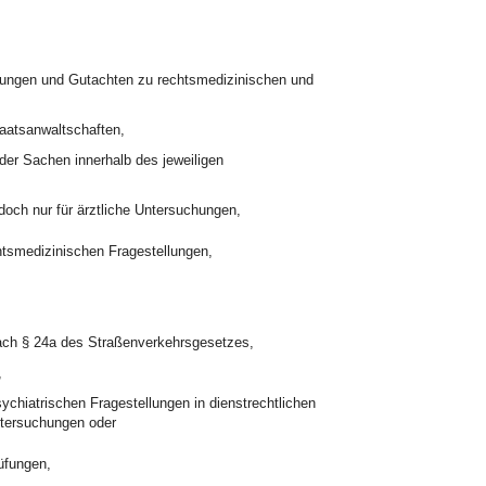
uchungen und Gutachten zu rechtsmedizinischen und
taatsanwaltschaften,
er Sachen innerhalb des jeweiligen
edoch nur für ärztliche Untersuchungen,
echtsmedizinischen Fragestellungen,
ach § 24a des Straßenverkehrsgesetzes,
,
ychiatrischen Fragestellungen in dienstrechtlichen
ntersuchungen oder
üfungen,