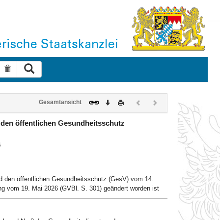
Suche ausführen
Suche zurücksetzen
Download
Drucken
Vorheriges
Nächstes
Gesamtansicht
Dokument
Dokument
(inaktiv)
(inaktiv)
 den öffentlichen Gesundheitsschutz
6
nd den öffentlichen Gesundheitsschutz (GesV) vom 14.
g vom 19. Mai 2026 (GVBl. S. 301) geändert worden ist