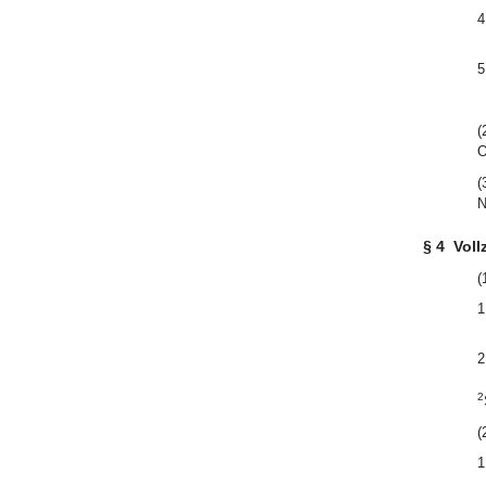
4
5
(
O
(
N
§ 4
Voll
(
1
2
2
(
1