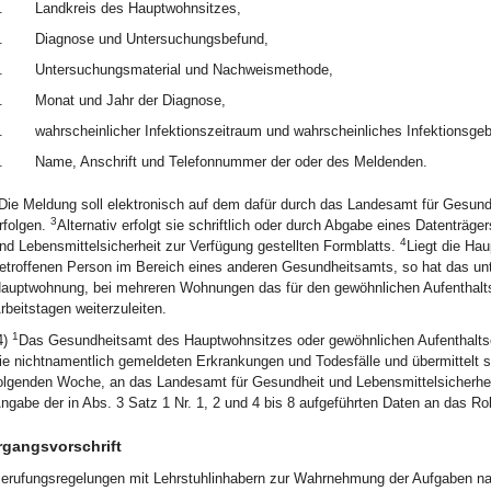
.
Landkreis des Hauptwohnsitzes,
.
Diagnose und Untersuchungsbefund,
.
Untersuchungsmaterial und Nachweismethode,
.
Monat und Jahr der Diagnose,
.
wahrscheinlicher Infektionszeitraum und wahrscheinliches Infektionsgeb
.
Name, Anschrift und Telefonnummer der oder des Meldenden.
Die Meldung soll elektronisch auf dem dafür durch das Landesamt für Gesun
3
rfolgen.
Alternativ erfolgt sie schriftlich oder durch Abgabe eines Datentr
4
nd Lebensmittelsicherheit zur Verfügung gestellten Formblatts.
Liegt die Ha
etroffenen Person im Bereich eines anderen Gesundheitsamts, so hat das unt
auptwohnung, bei mehreren Wohnungen das für den gewöhnlichen Aufenthalts
rbeitstagen weiterzuleiten.
1
4)
Das Gesundheitsamt des Hauptwohnsitzes oder gewöhnlichen Aufenthaltsor
ie nichtnamentlich gemeldeten Erkrankungen und Todesfälle und übermittelt si
olgenden Woche, an das Landesamt für Gesundheit und Lebensmittelsicherhe
ngabe der in Abs. 3 Satz 1 Nr. 1, 2 und 4 bis 8 aufgeführten Daten an das Robe
gangsvorschrift
erufungsregelungen mit Lehrstuhlinhabern zur Wahrnehmung der Aufgaben nach