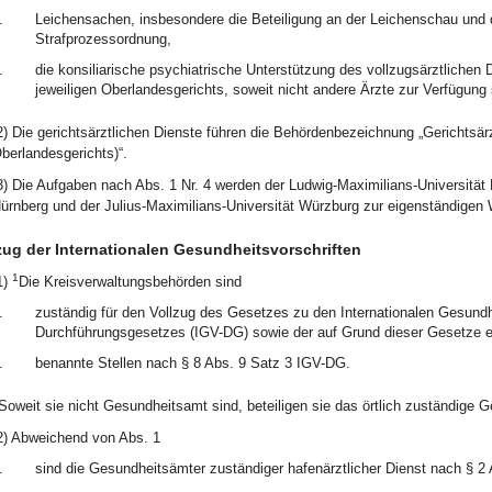
.
Leichensachen, insbesondere die Beteiligung an der Leichenschau und
Strafprozessordnung,
.
die konsiliarische psychiatrische Unterstützung des vollzugsärztlichen 
jeweiligen Oberlandesgerichts, soweit nicht andere Ärzte zur Verfügung
2) Die gerichtsärztlichen Dienste führen die Behördenbezeichnung „Gerichtsä
berlandesgerichts)“.
3) Die Aufgaben nach Abs. 1 Nr. 4 werden der Ludwig-Maximilians-Universität 
ürnberg und der Julius-Maximilians-Universität Würzburg zur eigenständige
zug der Internationalen Gesundheitsvorschriften
1
1)
Die Kreisverwaltungsbehörden sind
.
zuständig für den Vollzug des Gesetzes zu den Internationalen Gesundh
Durchführungsgesetzes (IGV-DG) sowie der auf Grund dieser Gesetze 
.
benannte Stellen nach § 8 Abs. 9 Satz 3 IGV-DG.
Soweit sie nicht Gesundheitsamt sind, beteiligen sie das örtlich zuständige 
2) Abweichend von Abs. 1
.
sind die Gesundheitsämter zuständiger hafenärztlicher Dienst nach § 2