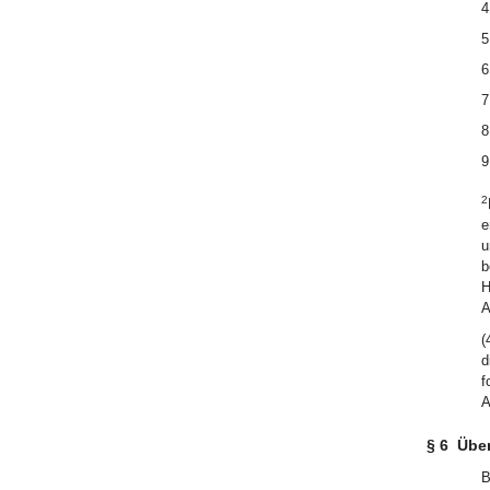
4
5
6
7
8
9
2
e
u
b
H
A
(
d
f
A
§ 6
Über
B