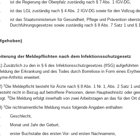
.
ist die Regierung der Oberpfalz zuständig nach § 7 Abs. 1 IGV-DG,
.
ist das LGL zuständig nach § 4 Abs. 2 IGV-DG sowie für den Vollzug d
.
ist das Staatsministerium für Gesundheit, Pflege und Prävention ober
Durchführungsgesetzes sowie zuständig nach § 8 Abs. 7 Satz 1 und § 
ufgehoben)
iterung der Meldepflichten nach dem Infektionsschutzgesetz
1) Zusätzlich zu den in § 6 des Infektionsschutzgesetzes (IfSG) aufgeführten 
eldung der Erkrankung und des Todes durch Borreliose in Form eines Erythem
yme-Arthritis erweitert.
1
2)
Die Meldepflicht besteht für Ärzte nach § 8 Abs. 1 Nr. 1, Abs. 2 Satz 1 un
esteht nicht in Bezug auf betroffene Personen, deren Hauptwohnsitz oder gew
3
iegt.
Die Meldung erfolgt innerhalb von zwei Arbeitstagen an das für den Ort 
1
3)
Die nichtnamentliche Meldung muss folgende Angaben enthalten:
.
Geschlecht,
.
Monat und Jahr der Geburt,
.
erster Buchstabe des ersten Vor- und ersten Nachnamens,