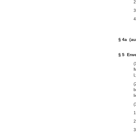
2
3
4
§ 4a
(a
§ 5
Erwe
(
M
L
(
b
l
(
1
2
3