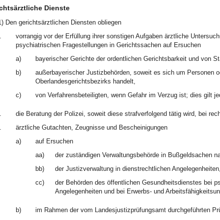
chtsärztliche Dienste
1) Den gerichtsärztlichen Diensten obliegen
.
vorrangig vor der Erfüllung ihrer sonstigen Aufgaben ärztliche Unters
psychiatrischen Fragestellungen in Gerichtssachen auf Ersuchen
a)
bayerischer Gerichte der ordentlichen Gerichtsbarkeit und von S
b)
außerbayerischer Justizbehörden, soweit es sich um Personen od
Oberlandesgerichtsbezirks handelt,
c)
von Verfahrensbeteiligten, wenn Gefahr im Verzug ist; dies gilt j
.
die Beratung der Polizei, soweit diese strafverfolgend tätig wird, bei r
.
ärztliche Gutachten, Zeugnisse und Bescheinigungen
a)
auf Ersuchen
aa)
der zuständigen Verwaltungsbehörde in Bußgeldsachen n
bb)
der Justizverwaltung in dienstrechtlichen Angelegenheiten
cc)
der Behörden des öffentlichen Gesundheitsdienstes bei ps
Angelegenheiten und bei Erwerbs- und Arbeitsfähigkeitsu
b)
im Rahmen der vom Landesjustizprüfungsamt durchgeführten Pr