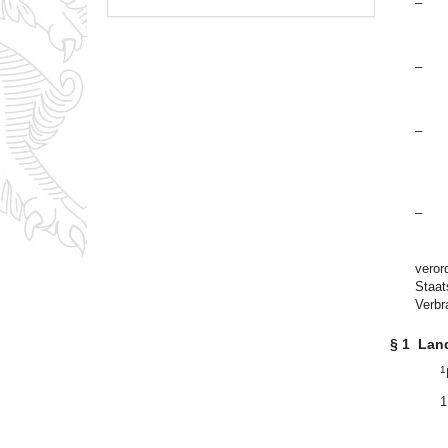
–
–
–
–
veror
Staat
Verbr
§ 1
Land
1
1