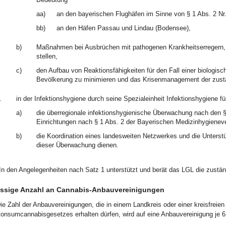
aa)
an den bayerischen Flughäfen im Sinne von § 1 Abs. 2 N
bb)
an den Häfen Passau und Lindau (Bodensee),
b)
Maßnahmen bei Ausbrüchen mit pathogenen Krankheitserregern,
stellen,
c)
den Aufbau von Reaktionsfähigkeiten für den Fall einer biologisc
Bevölkerung zu minimieren und das Krisenmanagement der zustä
.
in der Infektionshygiene durch seine Spezialeinheit Infektionshygiene fü
a)
die überregionale infektionshygienische Überwachung nach den §
Einrichtungen nach § 1 Abs. 2 der Bayerischen Medizinhygienev
b)
die Koordination eines landesweiten Netzwerkes und die Unterst
dieser Überwachung dienen.
In den Angelegenheiten nach Satz 1 unterstützt und berät das LGL die zustän
ssige Anzahl an Cannabis-Anbauvereinigungen
ie Zahl der Anbauvereinigungen, die in einem Landkreis oder einer kreisfreien
onsumcannabisgesetzes erhalten dürfen, wird auf eine Anbauvereinigung je 