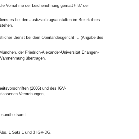
 die Vornahme der Leichenöffnung gemäß § 87 der
Dienstes bei den Justizvollzugsanstalten im Bezirk ihres
 stehen.
rztlicher Dienst bei dem Oberlandesgericht … (Angabe des
München, der Friedrich-Alexander-Universität Erlangen-
n Wahrnehmung übertragen.
eitsvorschriften (2005) und des IGV-
erlassenen Verordnungen,
Gesundheitsamt.
 Abs. 1 Satz 1 und 3 IGV-DG,