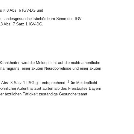
es § 8 Abs. 6 IGV-DG und
ste Landesgesundheitsbehörde im Sinne des IGV-
13 Abs. 7 Satz 1 IGV-DG.
Krankheiten wird die Meldepflicht auf die nichtnamentliche
a migrans, einer akuten Neuroborreliose und einer akuten
2
d Abs. 3 Satz 1 IfSG gilt entsprechend.
Die Meldepflicht
öhnlicher Aufenthaltsort außerhalb des Freistaates Bayern
der ärztlichen Tätigkeit zuständige Gesundheitsamt.