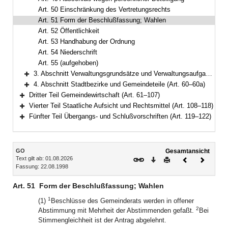
Art. 50 Einschränkung des Vertretungsrechts
Art. 51 Form der Beschlußfassung; Wahlen
Art. 52 Öffentlichkeit
Art. 53 Handhabung der Ordnung
Art. 54 Niederschrift
Art. 55 (aufgehoben)
3. Abschnitt Verwaltungsgrundsätze und Verwaltungsaufgaben (Art. 56–59)
Bereich erweitern
4. Abschnitt Stadtbezirke und Gemeindeteile (Art. 60–60a)
Bereich erweitern
Dritter Teil Gemeindewirtschaft (Art. 61–107)
Bereich erweitern
Vierter Teil Staatliche Aufsicht und Rechtsmittel (Art. 108–118)
Bereich erweitern
Fünfter Teil Übergangs- und Schlußvorschriften (Art. 119–122)
Bereich erweitern
Inhalt
GO
Gesamtansicht
Text gilt ab: 01.08.2026
Download
Drucken
Vorheriges
Nächste
Fassung: 22.08.1998
Dokument
Dokume
Art. 51
Form der Beschlußfassung; Wahlen
1
(1)
Beschlüsse des Gemeinderats werden in offener
2
Abstimmung mit Mehrheit der Abstimmenden gefaßt.
Bei
Stimmengleichheit ist der Antrag abgelehnt.