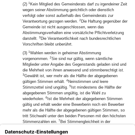
1
(2)
Kein Mitglied des Gemeinderats darf zu irgendeiner Zeit
wegen seiner Abstimmung gerichtlich oder dienstlich
verfolgt oder sonst außerhalb des Gemeinderats zur
2
Verantwortung gezogen werden.
Die Haftung gegenüber der
Gemeinde ist nicht ausgeschlossen, wenn das
Abstimmungsverhalten eine vorsätzliche Pflichtverletzung
3
darstellt.
Die Verantwortlichkeit nach bundesrechtlichen
Vorschriften bleibt unberührt.
1
(3)
Wahlen werden in geheimer Abstimmung
2
vorgenommen.
Sie sind nur gültig, wenn sämtliche
Mitglieder unter Angabe des Gegenstands geladen sind und
die Mehrheit von ihnen anwesend und stimmberechtigt ist.
3
Gewählt ist, wer mehr als die Hälfte der abgegebenen
4
gültigen Stimmen erhält.
Neinstimmen und leere
5
Stimmzettel sind ungültig.
Ist mindestens die Hälfte der
abgegebenen Stimmen ungültig, ist die Wahl zu
6
wiederholen.
Ist die Mehrheit der abgegebenen Stimmen
gültig und erhält weder eine Bewerberin noch ein Bewerber
mehr als die Hälfte der abgegebenen gültigen Stimmen, so
tritt Stichwahl unter den beiden Personen mit den höchsten
7
Stimmenzahlen ein.
Bei Stimmengleichheit in der
Stichwahl entscheidet das Los.