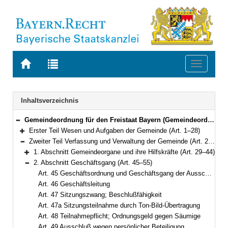
Zur
Zur
Toggle
Startseite
Trefferliste
navigati
von
der
BAYERN.RECHT
letzten
Navigation
Inhaltsverzeichnis
Suche
Gemeindeordnung für den Freistaat Bayern (Gemeindeordnung – GO) in der Fassung der Bekanntmachung vom 22. August 1998 (GVBl. S. 796) BayRS 2020-1-1-I (Art. 1–122)
Bereich reduzieren
Erster Teil Wesen und Aufgaben der Gemeinde (Art. 1–28)
Bereich erweitern
Zweiter Teil Verfassung und Verwaltung der Gemeinde (Art. 29–60a)
Bereich reduzieren
1. Abschnitt Gemeindeorgane und ihre Hilfskräfte (Art. 29–44)
Bereich erweitern
2. Abschnitt Geschäftsgang (Art. 45–55)
Bereich reduzieren
Art. 45 Geschäftsordnung und Geschäftsgang der Ausschüsse
Art. 46 Geschäftsleitung
Art. 47 Sitzungszwang; Beschlußfähigkeit
Art. 47a Sitzungsteilnahme durch Ton-Bild-Übertragung
Art. 48 Teilnahmepflicht; Ordnungsgeld gegen Säumige
Art. 49 Ausschluß wegen persönlicher Beteiligung