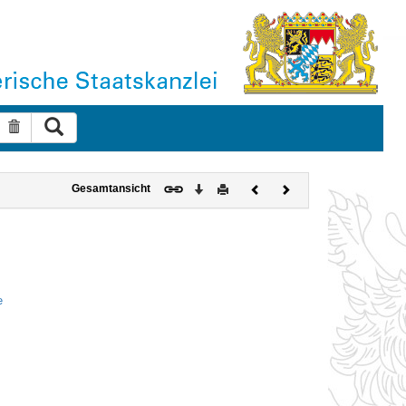
Suche ausführen
Suche zurücksetzen
Download
Drucken
Vorheriges
Nächstes
Gesamtansicht
Dokument
Dokument
e