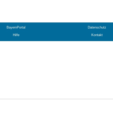
BayernPortal
Datenschutz
Hilfe
Kontakt