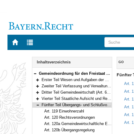
Zur
Zur
Startseite
Trefferliste
von
der
Navigation
BAYERN.RECHT
letzten
Inhalt
Inhaltsverzeichnis
GO
Suche
Gemeindeordnung für den Freistaat Bayern (Gemeindeordnung – GO) in der Fassung der Bekanntmachung vom 22. August 1998 (GVBl. S. 796) BayRS 2020-1-1-I (Art. 1–122)
Fünfter 
Bereich reduzieren
Erster Teil Wesen und Aufgaben der Gemeinde (Art. 1–28)
Bereich erweitern
Art. 
Zweiter Teil Verfassung und Verwaltung der Gemeinde (Art. 29–60a)
Bereich erweitern
Art. 
Dritter Teil Gemeindewirtschaft (Art. 61–107)
Bereich erweitern
Vierter Teil Staatliche Aufsicht und Rechtsmittel (Art. 108–118)
Art. 
Bereich erweitern
Fünfter Teil Übergangs- und Schlußvorschriften (Art. 119–122)
Art. 
Bereich reduzieren
Art. 119 Einwohnerzahl
Art. 
Art. 120 Rechtsverordnungen
Art. 1
Art. 120a Gemeindewirtschaftliche Erleichterungen anlässlich der Corona-Pandemie
Art. 120b Übergangsregelung