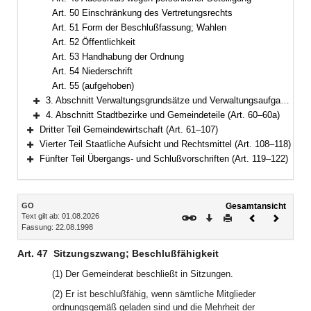
Art. 50 Einschränkung des Vertretungsrechts
Art. 51 Form der Beschlußfassung; Wahlen
Art. 52 Öffentlichkeit
Art. 53 Handhabung der Ordnung
Art. 54 Niederschrift
Art. 55 (aufgehoben)
3. Abschnitt Verwaltungsgrundsätze und Verwaltungsaufgaben (Art. 56–59)
Bereich erweitern
4. Abschnitt Stadtbezirke und Gemeindeteile (Art. 60–60a)
Bereich erweitern
Dritter Teil Gemeindewirtschaft (Art. 61–107)
Bereich erweitern
Vierter Teil Staatliche Aufsicht und Rechtsmittel (Art. 108–118)
Bereich erweitern
Fünfter Teil Übergangs- und Schlußvorschriften (Art. 119–122)
Bereich erweitern
Inhalt
GO
Gesamtansicht
Text gilt ab: 01.08.2026
Download
Drucken
Vorheriges
Nächste
Fassung: 22.08.1998
Dokument
Dokume
Art. 47
Sitzungszwang; Beschlußfähigkeit
(1) Der Gemeinderat beschließt in Sitzungen.
(2) Er ist beschlußfähig, wenn sämtliche Mitglieder
ordnungsgemäß geladen sind und die Mehrheit der