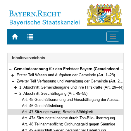
Zur
Zur
Toggle
Startseite
Trefferliste
navigati
von
der
BAYERN.RECHT
letzten
Navigation
Inhaltsverzeichnis
Suche
Gemeindeordnung für den Freistaat Bayern (Gemeindeordnung – GO) in der Fassung der Bekanntmachung vom 22. August 1998 (GVBl. S. 796) BayRS 2020-1-1-I (Art. 1–122)
Bereich reduzieren
Erster Teil Wesen und Aufgaben der Gemeinde (Art. 1–28)
Bereich erweitern
Zweiter Teil Verfassung und Verwaltung der Gemeinde (Art. 29–60a)
Bereich reduzieren
1. Abschnitt Gemeindeorgane und ihre Hilfskräfte (Art. 29–44)
Bereich erweitern
2. Abschnitt Geschäftsgang (Art. 45–55)
Bereich reduzieren
Art. 45 Geschäftsordnung und Geschäftsgang der Ausschüsse
Art. 46 Geschäftsleitung
Art. 47 Sitzungszwang; Beschlußfähigkeit
Art. 47a Sitzungsteilnahme durch Ton-Bild-Übertragung
Art. 48 Teilnahmepflicht; Ordnungsgeld gegen Säumige
Art. 49 Ausschluß wegen persönlicher Beteiligung