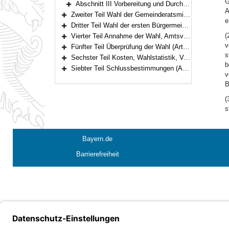
G
Abschnitt III Vorbereitung und Durchführung der Wahl, Sicherung der Wahlfreiheit (Art. 9–20)
Bereich erweitern
A
Zweiter Teil Wahl der Gemeinderatsmitglieder, der Kreisrätinnen und Kreisräte (Art. 21–38)
e
Bereich erweitern
Dritter Teil Wahl der ersten Bürgermeisterinnen und Bürgermeister, der Landrätinnen und Landräte (Art. 39–46)
Bereich erweitern
(
Vierter Teil Annahme der Wahl, Amtsverlust (Art. 47–49)
Bereich erweitern
v
Fünfter Teil Überprüfung der Wahl (Art. 50–52)
Bereich erweitern
s
Sechster Teil Kosten, Wahlstatistik, Vollzugsvorschriften (Art. 53–58)
Bereich erweitern
b
Siebter Teil Schlussbestimmungen (Art. 59–61)
v
Bereich erweitern
B
(
s
Bayern.de
Barrierefreiheit