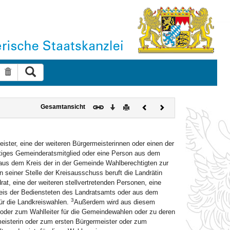
Suche ausführen
Suche zurücksetzen
Download
Drucken
Vorheriges
Nächstes
Gesamtansicht
Dokument
Dokument
ister, eine der weiteren Bürgermeisterinnen oder einen der
nstiges Gemeinderatsmitglied oder eine Person aus dem
aus dem Kreis der in der Gemeinde Wahlberechtigten zur
n seiner Stelle der Kreisausschuss beruft die Landrätin
rat, eine der weiteren stellvertretenden Personen, eine
Kreis der Bediensteten des Landratsamts oder aus dem
3
für die Landkreiswahlen.
Außerdem wird aus diesem
n oder zum Wahlleiter für die Gemeindewahlen oder zu deren
rmeisterin oder zum ersten Bürgermeister oder zum