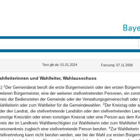
Text gilt ab: 01.01.2024
Fassung: 07.11.2006
hlleiterinnen und Wahlleiter, Wahlausschuss
1
1)
Der Gemeinderat beruft die erste Bürgermeisterin oder den ersten Bürgerme
eiteren Bürgermeister, eine der weiteren stellvertretenden Personen, ein so
reis der Bediensteten der Gemeinde oder der Verwaltungsgemeinschaft oder 
2
ahlleiterin oder zum Wahlleiter für die Gemeindewahlen.
Der Kreistag oder a
der den Landrat, die stellvertretende Landrätin oder den stellvertretenden Land
onstige Kreisrätin oder einen sonstigen Kreisrat oder eine Person aus dem 
reis der im Landkreis Wahlberechtigten zur Wahlleiterin oder zum Wahlleiter 
4
ersonenkreis zugleich eine stellvertretende Person berufen.
Zur Wahlleiteri
tellvertretung kann nicht berufen werden, wer bei der Wahl zur ersten Bürge