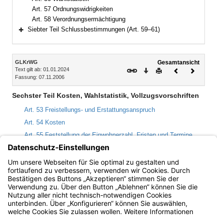
Art. 57 Ordnungswidrigkeiten
Art. 58 Verordnungsermächtigung
Siebter Teil Schlussbestimmungen (Art. 59–61)
Bereich erweitern
Inhalt
GLKrWG
Gesamtansicht
Text gilt ab: 01.01.2024
Download
Drucken
Vorheriges
Nächste
Fassung: 07.11.2006
Dokument
Dokume
Sechster Teil Kosten, Wahlstatistik, Vollzugsvorschriften
Art. 53 Freistellungs- und Erstattungsanspruch
Art. 54 Kosten
Art. 55 Feststellung der Einwohnerzahl, Fristen und Termine
Art. 56 Wahlstatistik
Art. 57 Ordnungswidrigkeiten
Art. 58 Verordnungsermächtigung
Bayern.de
BayernPortal