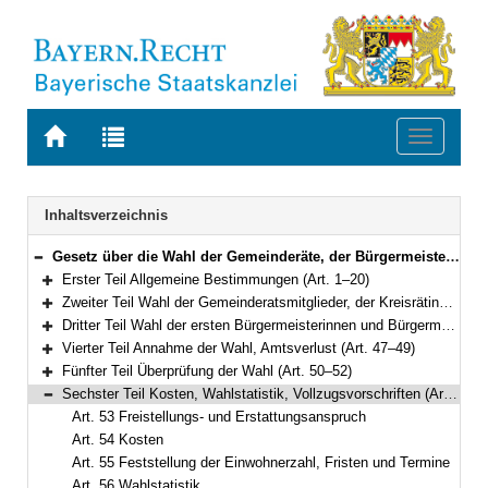
Zur
Zur
Toggle
Startseite
Trefferliste
navigati
von
der
BAYERN.RECHT
letzten
Navigation
Inhaltsverzeichnis
Suche
Gesetz über die Wahl der Gemeinderäte, der Bürgermeister, der Kreistage und der Landräte (Gemeinde- und Landkreiswahlgesetz – GLKrWG) in der Fassung der Bekanntmachung vom 7. November 2006 (GVBl. S. 834) BayRS 2021-1/2-I (Art. 1–61)
Bereich reduzieren
Erster Teil Allgemeine Bestimmungen (Art. 1–20)
Bereich erweitern
Zweiter Teil Wahl der Gemeinderatsmitglieder, der Kreisrätinnen und Kreisräte (Art. 21–38)
Bereich erweitern
Dritter Teil Wahl der ersten Bürgermeisterinnen und Bürgermeister, der Landrätinnen und Landräte (Art. 39–46)
Bereich erweitern
Vierter Teil Annahme der Wahl, Amtsverlust (Art. 47–49)
Bereich erweitern
Fünfter Teil Überprüfung der Wahl (Art. 50–52)
Bereich erweitern
Sechster Teil Kosten, Wahlstatistik, Vollzugsvorschriften (Art. 53–58)
Bereich reduzieren
Art. 53 Freistellungs- und Erstattungsanspruch
Art. 54 Kosten
Art. 55 Feststellung der Einwohnerzahl, Fristen und Termine
Art. 56 Wahlstatistik