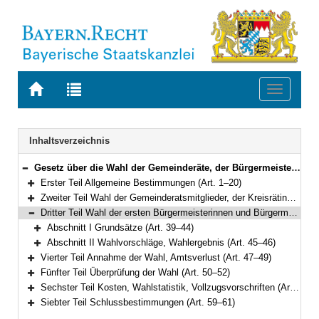
Zur
Zur
Toggle
Startseite
Trefferliste
navigati
von
der
BAYERN.RECHT
letzten
Navigation
Inhaltsverzeichnis
Suche
Gesetz über die Wahl der Gemeinderäte, der Bürgermeister, der Kreistage und der Landräte (Gemeinde- und Landkreiswahlgesetz – GLKrWG) in der Fassung der Bekanntmachung vom 7. November 2006 (GVBl. S. 834) BayRS 2021-1/2-I (Art. 1–61)
Bereich reduzieren
Erster Teil Allgemeine Bestimmungen (Art. 1–20)
Bereich erweitern
Zweiter Teil Wahl der Gemeinderatsmitglieder, der Kreisrätinnen und Kreisräte (Art. 21–38)
Bereich erweitern
Dritter Teil Wahl der ersten Bürgermeisterinnen und Bürgermeister, der Landrätinnen und Landräte (Art. 39–46)
Bereich reduzieren
Abschnitt I Grundsätze (Art. 39–44)
Bereich erweitern
Abschnitt II Wahlvorschläge, Wahlergebnis (Art. 45–46)
Bereich erweitern
Vierter Teil Annahme der Wahl, Amtsverlust (Art. 47–49)
Bereich erweitern
Fünfter Teil Überprüfung der Wahl (Art. 50–52)
Bereich erweitern
Sechster Teil Kosten, Wahlstatistik, Vollzugsvorschriften (Art. 53–58)
Bereich erweitern
Siebter Teil Schlussbestimmungen (Art. 59–61)
Bereich erweitern