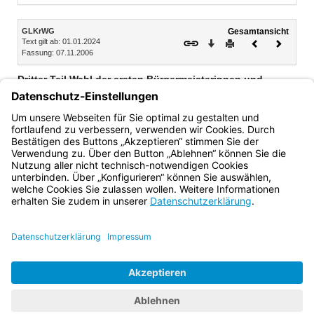
Inhalt
GLKrWG
Gesamtansicht
Text gilt ab: 01.01.2024
Download
Drucken
Vorheriges
Nächste
Fassung: 07.11.2006
Dokument
Dokume
Dritter Teil Wahl der ersten Bürgermeisterinnen und
Bürgermeister, der Landrätinnen und Landräte
Abschnitt I Grundsätze (Art. 39–44)
Abschnitt II Wahlvorschläge, Wahlergebnis (Art. 45–46)
Bayern.de
BayernPortal
Datenschutz
Impressum
Barrierefreiheit
Hilfe
Kontakt