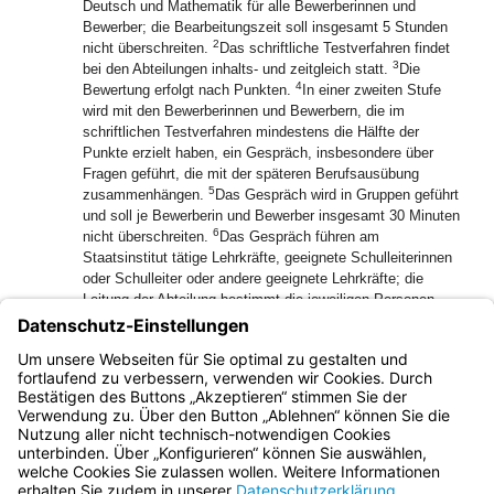
Deutsch und Mathematik für alle Bewerberinnen und
Bewerber; die Bearbeitungszeit soll insgesamt 5 Stunden
2
nicht überschreiten.
Das schriftliche Testverfahren findet
3
bei den Abteilungen inhalts- und zeitgleich statt.
Die
4
Bewertung erfolgt nach Punkten.
In einer zweiten Stufe
wird mit den Bewerberinnen und Bewerbern, die im
schriftlichen Testverfahren mindestens die Hälfte der
Punkte erzielt haben, ein Gespräch, insbesondere über
Fragen geführt, die mit der späteren Berufsausübung
5
zusammenhängen.
Das Gespräch wird in Gruppen geführt
und soll je Bewerberin und Bewerber insgesamt 30 Minuten
6
nicht überschreiten.
Das Gespräch führen am
Staatsinstitut tätige Lehrkräfte, geeignete Schulleiterinnen
oder Schulleiter oder andere geeignete Lehrkräfte; die
Leitung der Abteilung bestimmt die jeweiligen Personen.
7
Die Gesamtbewertung der ersten und zweiten Stufe erfolgt
8
wiederum nach Punkten.
Das Ergebnis des schriftlichen
Testverfahrens geht zweifach, das Ergebnis des Gesprächs
einfach in die Punktebewertung ein.
Bayern.de
BayernPortal