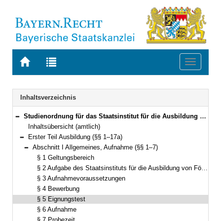
Zur
Zur
Toggle
Startseite
Trefferliste
navigati
von
der
BAYERN.RECHT
letzten
Navigation
Inhaltsverzeichnis
Suche
Studienordnung für das Staatsinstitut für die Ausbildung von Förderlehrern (Förderlehrerstudienordnung – FölSO) Vom 24. Juni 2008 (GVBl. S. 399) (KWMBl. I S. 183) BayRS 2038-3-4-9-1-K (§§ 1–32)
Bereich reduzieren
Inhaltsübersicht (amtlich)
Erster Teil Ausbildung (§§ 1–17a)
Bereich reduzieren
Abschnitt I Allgemeines, Aufnahme (§§ 1–7)
Bereich reduzieren
§ 1 Geltungsbereich
§ 2 Aufgabe des Staatsinstituts für die Ausbildung von Förderlehrern und Dauer der Ausbildung
§ 3 Aufnahmevoraussetzungen
§ 4 Bewerbung
§ 5 Eignungstest
§ 6 Aufnahme
§ 7 Probezeit