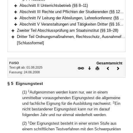
Abschnitt II Unterrichtsbetrieb (§§ 8–11)
Bereich erweitern
Abschnitt III Rechte und Pflichten der Studierenden (§§ 12–13)
Bereich erweitern
Abschnitt IV Leitung der Abteilungen, Lehrerkonferenz (§§ 14–15)
Bereich erweitern
Abschnitt V Veranstaltungen und Tätigkeiten Dritter (§§ 16–17a)
Bereich erweitern
Zweiter Teil Abschlussprüfung am Staatsinstitut (§§ 18–28)
Bereich erweitern
Dritter Teil Ordnungsmaßnahmen, Rechtsschutz, Ausnahmefälle, Schlussbestimmungen (§§ 29–32)
Bereich erweitern
[Schlussformel]
Inhalt
FölSO
Gesamtansicht
Text gilt ab: 01.08.2025
Download
Drucken
Vorheriges
Nächste
Fassung: 24.06.2008
Dokument
Dokume
§ 5
Eignungstest
1
(1)
Aufgenommen werden kann nur, wer in einem
unmittelbar vorausgehenden Eignungstest die allgemeine
2
und fachliche Eignung für die Ausbildung nachweist.
Ein
nicht bestandener Eignungstest kann nur im darauf
folgenden Jahr und nur einmal wiederholt werden.
1
(2)
Der Eignungstest besteht in einer ersten Stufe aus
einem schriftlichen Testverfahren mit den Schwerpunkten