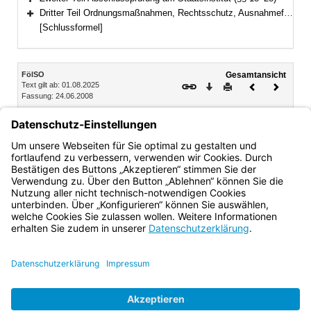
Bereich erweitern
Dritter Teil Ordnungsmaßnahmen, Rechtsschutz, Ausnahmefälle, Schlussbestimmungen (§§ 29–32)
Bereich erweitern
[Schlussformel]
Inhalt
FölSO
Gesamtansicht
Text gilt ab: 01.08.2025
Download
Drucken
Vorheriges
Nächste
Fassung: 24.06.2008
Dokument
Dokume
Abschnitt III Rechte und Pflichten der Studierenden
§ 12 Teilnahme am Unterricht, sonstige Pflichten
§ 13 Studierendenvertretung (vgl. Art. 62 Abs. 1 BayEUG)
Bayern.de
BayernPortal
Datenschutz
Impressum
Barrierefreiheit
Hilfe