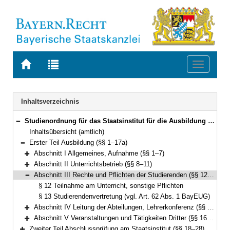
Zur
Zur
Toggle
Startseite
Trefferliste
navigati
von
der
BAYERN.RECHT
letzten
Navigation
Inhaltsverzeichnis
Suche
Studienordnung für das Staatsinstitut für die Ausbildung von Förderlehrern (Förderlehrerstudienordnung – FölSO) Vom 24. Juni 2008 (GVBl. S. 399) (KWMBl. I S. 183) BayRS 2038-3-4-9-1-K (§§ 1–32)
Bereich reduzieren
Inhaltsübersicht (amtlich)
Erster Teil Ausbildung (§§ 1–17a)
Bereich reduzieren
Abschnitt I Allgemeines, Aufnahme (§§ 1–7)
Bereich erweitern
Abschnitt II Unterrichtsbetrieb (§§ 8–11)
Bereich erweitern
Abschnitt III Rechte und Pflichten der Studierenden (§§ 12–13)
Bereich reduzieren
§ 12 Teilnahme am Unterricht, sonstige Pflichten
§ 13 Studierendenvertretung (vgl. Art. 62 Abs. 1 BayEUG)
Abschnitt IV Leitung der Abteilungen, Lehrerkonferenz (§§ 14–15)
Bereich erweitern
Abschnitt V Veranstaltungen und Tätigkeiten Dritter (§§ 16–17a)
Bereich erweitern
Zweiter Teil Abschlussprüfung am Staatsinstitut (§§ 18–28)