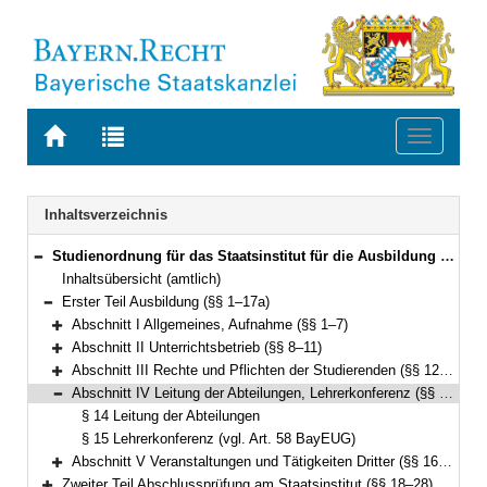
Zur
Zur
Toggle
Startseite
Trefferliste
navigati
von
der
BAYERN.RECHT
letzten
Navigation
Inhaltsverzeichnis
Suche
Studienordnung für das Staatsinstitut für die Ausbildung von Förderlehrern (Förderlehrerstudienordnung – FölSO) Vom 24. Juni 2008 (GVBl. S. 399) (KWMBl. I S. 183) BayRS 2038-3-4-9-1-K (§§ 1–32)
Bereich reduzieren
Inhaltsübersicht (amtlich)
Erster Teil Ausbildung (§§ 1–17a)
Bereich reduzieren
Abschnitt I Allgemeines, Aufnahme (§§ 1–7)
Bereich erweitern
Abschnitt II Unterrichtsbetrieb (§§ 8–11)
Bereich erweitern
Abschnitt III Rechte und Pflichten der Studierenden (§§ 12–13)
Bereich erweitern
Abschnitt IV Leitung der Abteilungen, Lehrerkonferenz (§§ 14–15)
Bereich reduzieren
§ 14 Leitung der Abteilungen
§ 15 Lehrerkonferenz (vgl. Art. 58 BayEUG)
Abschnitt V Veranstaltungen und Tätigkeiten Dritter (§§ 16–17a)
Bereich erweitern
Zweiter Teil Abschlussprüfung am Staatsinstitut (§§ 18–28)