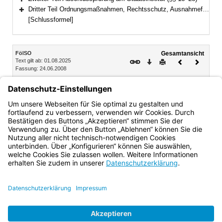
Bereich erweitern
Dritter Teil Ordnungsmaßnahmen, Rechtsschutz, Ausnahmefälle, Schlussbestimmungen (§§ 29–32)
Bereich erweitern
[Schlussformel]
Inhalt
FölSO
Gesamtansicht
Text gilt ab: 01.08.2025
Download
Drucken
Vorheriges
Nächste
Fassung: 24.06.2008
Dokument
Dokume
Abschnitt IV Leitung der Abteilungen, Lehrerkonferenz
§ 14 Leitung der Abteilungen
§ 15 Lehrerkonferenz (vgl. Art. 58 BayEUG)
Bayern.de
BayernPortal
Datenschutz
Impressum
Barrierefreiheit
Hilfe