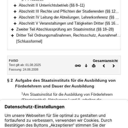
Abschnitt II Unterrichtsbetrieb (§§ 8–11)
Bereich erweitern
Abschnitt III Rechte und Pflichten der Studierenden (§§ 12–13)
Bereich erweitern
Abschnitt IV Leitung der Abteilungen, Lehrerkonferenz (§§ 14–15)
Bereich erweitern
Abschnitt V Veranstaltungen und Tätigkeiten Dritter (§§ 16–17a)
Bereich erweitern
Zweiter Teil Abschlussprüfung am Staatsinstitut (§§ 18–28)
Bereich erweitern
Dritter Teil Ordnungsmaßnahmen, Rechtsschutz, Ausnahmefälle, Schlussbestimmungen (§§ 29–32)
Bereich erweitern
[Schlussformel]
Inhalt
FölSO
Gesamtansicht
Text gilt ab: 01.08.2025
Download
Drucken
Vorheriges
Nächste
Fassung: 24.06.2008
Dokument
Dokume
§ 2
Aufgabe des Staatsinstituts für die Ausbildung von
Förderlehrern und Dauer der Ausbildung
1
Am Staatsinstitut für die Ausbildung von Förderlehrern
(Staatsinstitut), Abteilungen I und II, erhalten die
Studierenden die fachliche und pädagogisch-didaktische
2
Ausbildung.
Die pädagogisch-didaktische Ausbildung
3
umfasst eine Einführung in die Schulpraxis.
Die Ausbildung
dauert drei Ausbildungsjahre.