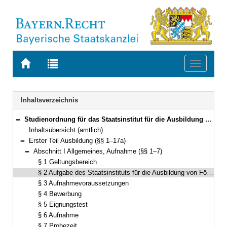
Zur
Zur
Toggle
Startseite
Trefferliste
navigati
von
der
BAYERN.RECHT
letzten
Navigation
Inhaltsverzeichnis
Suche
Studienordnung für das Staatsinstitut für die Ausbildung von Förderlehrern (Förderlehrerstudienordnung – FölSO) Vom 24. Juni 2008 (GVBl. S. 399) (KWMBl. I S. 183) BayRS 2038-3-4-9-1-K (§§ 1–32)
Bereich reduzieren
Inhaltsübersicht (amtlich)
Erster Teil Ausbildung (§§ 1–17a)
Bereich reduzieren
Abschnitt I Allgemeines, Aufnahme (§§ 1–7)
Bereich reduzieren
§ 1 Geltungsbereich
§ 2 Aufgabe des Staatsinstituts für die Ausbildung von Förderlehrern und Dauer der Ausbildung
§ 3 Aufnahmevoraussetzungen
§ 4 Bewerbung
§ 5 Eignungstest
§ 6 Aufnahme
§ 7 Probezeit