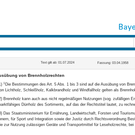
Text gilt ab: 01.07.2024
Fassung: 03.04.1958
usübung von Brennholzrechten
1
1)
Die Bestimmungen des Art. 5 Abs. 1 bis 3 sind auf die Ausübung von B
on Lichtholz, Schleißholz, Kalkbrandholz und Windfallholz gelten als Brennho
2) Brennholz kann auch aus nicht regelmäßigen Nutzungen (sog. zufälligen E
arktfähiges Dürrholz des Sortiments, auf das der Rechtstitel lautet, zu rechn
3) Das Staatsministerium für Ernährung, Landwirtschaft, Forsten und Tourism
nnern, für Sport und Integration sowie der Justiz durch Rechtsverordnung Be
ie zur Nutzung zulässigen Geräte und Transportmittel für Leseholzrechte, bei