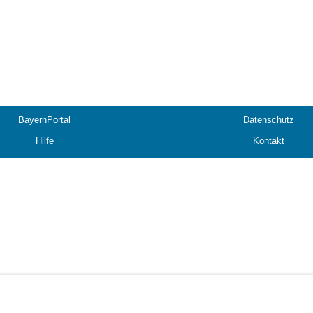
BayernPortal
Datenschutz
Hilfe
Kontakt