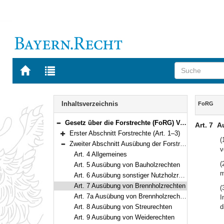
Zur
Zur
Startseite
Trefferliste
von
der
Navigation
BAYERN.RECHT
letzten
Inhalt
Inhaltsverzeichnis
FoRG
Suche
Gesetz über die Forstrechte (FoRG) Vom 3. April 1958 (BayRS V S. 536) BayRS 7902-7-L (Art. 1–52)
Art. 7
A
Bereich reduzieren
Erster Abschnitt Forstrechte (Art. 1–3)
Bereich erweitern
(
Zweiter Abschnitt Ausübung der Forstrechte (Art. 4–10)
v
Bereich reduzieren
Art. 4 Allgemeines
(
Art. 5 Ausübung von Bauholzrechten
m
Art. 6 Ausübung sonstiger Nutzholzrechte
Art. 7 Ausübung von Brennholzrechten
(
Art. 7a Ausübung von Brennholzrechten im Staatswald
I
Art. 8 Ausübung von Streurechten
d
Art. 9 Ausübung von Weiderechten