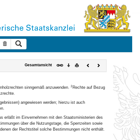
Suche ausführen
Suche zurücksetzen
Download
Drucken
Vorheriges
Nächstes
Gesamtansicht
Dokument
Dokument
2
rennholzrechten sinngemäß anzuwenden.
Rechte auf Bezug
lzrechte.
rgebnissen) angewiesen werden; hierzu ist auch
en.
us erläßt im Einvernehmen mit den Staatsministerien des
stimmungen über die Nutzungstage, die Sperrzeiten sowie
 denen der Rechtstitel solche Bestimmungen nicht enthält.