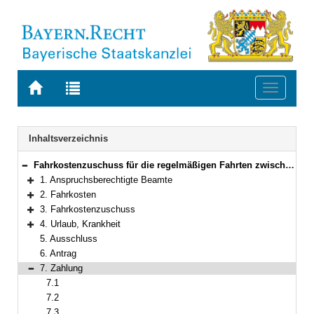
Zur
Zur
Toggle
Startseite
Trefferliste
navigati
von
der
BAYERN.RECHT
letzten
Navigation
Inhaltsverzeichnis
Suche
Fahrkostenzuschuss für die regelmäßigen Fahrten zwischen Wohnung und Dienststätte
Bereich reduzieren
1. Anspruchsberechtigte Beamte
Bereich erweitern
2. Fahrkosten
Bereich erweitern
3. Fahrkostenzuschuss
Bereich erweitern
4. Urlaub, Krankheit
Bereich erweitern
5. Ausschluss
6. Antrag
7. Zahlung
Bereich reduzieren
7.1
7.2
7.3