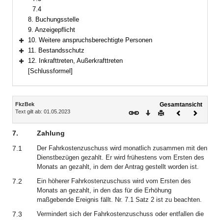
7.4
8. Buchungsstelle
9. Anzeigepflicht
10. Weitere anspruchsberechtigte Personen
Bereich erweitern
11. Bestandsschutz
Bereich erweitern
12. Inkrafttreten, Außerkrafttreten
Bereich erweitern
[Schlussformel]
Inhalt
FkzBek
Gesamtansicht
Text gilt ab: 01.05.2023
Download
Drucken
Vorheriges
Nächste
Dokument
Dokume
7.
Zahlung
7.1
Der Fahrkostenzuschuss wird monatlich zusammen mit den
Dienstbezügen gezahlt. Er wird frühestens vom Ersten des
Monats an gezahlt, in dem der Antrag gestellt worden ist.
7.2
Ein höherer Fahrkostenzuschuss wird vom Ersten des
Monats an gezahlt, in den das für die Erhöhung
maßgebende Ereignis fällt. Nr. 7.1 Satz 2 ist zu beachten.
7.3
Vermindert sich der Fahrkostenzuschuss oder entfallen die