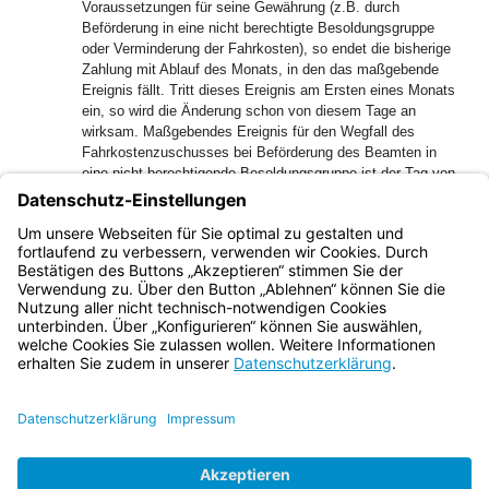
Voraussetzungen für seine Gewährung (z.B. durch
Beförderung in eine nicht berechtigte Besoldungsgruppe
oder Verminderung der Fahrkosten), so endet die bisherige
Zahlung mit Ablauf des Monats, in den das maßgebende
Ereignis fällt. Tritt dieses Ereignis am Ersten eines Monats
ein, so wird die Änderung schon von diesem Tage an
wirksam. Maßgebendes Ereignis für den Wegfall des
Fahrkostenzuschusses bei Beförderung des Beamten in
eine nicht berechtigende Besoldungsgruppe ist der Tag von
dem an die höheren Bezüge zustehen.
7.4
Die Nrn. 7.2 und 7.3 gelten entsprechend bei Änderungen
der Tarifsätze des Münchner Verkehrs- und Tarifverbundes.
Bayern.de
BayernPortal
Datenschutz
Impressum
Barrierefreiheit
Hilfe