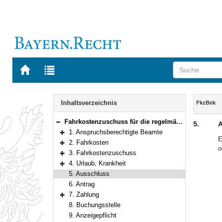
Zur
Zur
Startseite
Trefferliste
von
der
Navigation
BAYERN.RECHT
letzten
Inhalt
Inhaltsverzeichnis
FkzBek
Suche
Fahrkostenzuschuss für die regelmäßigen Fahrten zwischen Wohnung und Dienststätte
5.
A
Bereich reduzieren
1. Anspruchsberechtigte Beamte
Bereich erweitern
E
2. Fahrkosten
o
Bereich erweitern
3. Fahrkostenzuschuss
Bereich erweitern
4. Urlaub, Krankheit
Bereich erweitern
5. Ausschluss
6. Antrag
7. Zahlung
Bereich erweitern
8. Buchungsstelle
9. Anzeigepflicht