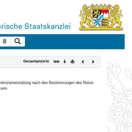
Suche ausführen
Suche zurücksetzen
Download
Drucken
Vorheriges
Nächstes
Gesamtansicht
Dokument
Dokument
ahrkostenerstattung nach den Bestimmungen des Reise-
kann.