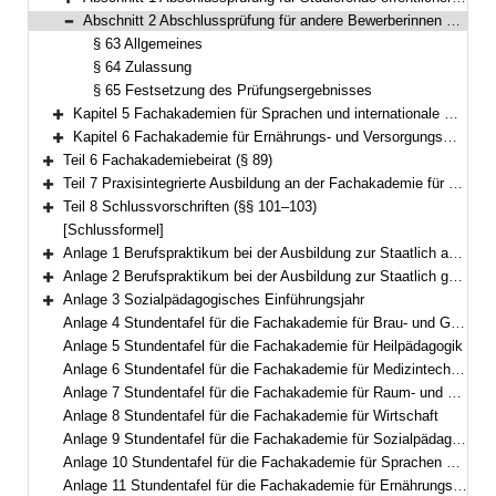
Bereich erweitern
Abschnitt 2 Abschlussprüfung für andere Bewerberinnen und Bewerber (§§ 63–65)
Bereich reduzieren
§ 63 Allgemeines
§ 64 Zulassung
§ 65 Festsetzung des Prüfungsergebnisses
Kapitel 5 Fachakademien für Sprachen und internationale Kommunikation (§§ 66–76)
Bereich erweitern
Kapitel 6 Fachakademie für Ernährungs- und Versorgungsmanagement (§§ 77–88)
Bereich erweitern
Teil 6 Fachakademiebeirat (§ 89)
Bereich erweitern
Teil 7 Praxisintegrierte Ausbildung an der Fachakademie für Sozialpädagogik (§§ 90–100)
Bereich erweitern
Teil 8 Schlussvorschriften (§§ 101–103)
Bereich erweitern
[Schlussformel]
Anlage 1 Berufspraktikum bei der Ausbildung zur Staatlich anerkannten Erzieherin und zum Staatlich anerkannten Erzieher
Bereich erweitern
Anlage 2 Berufspraktikum bei der Ausbildung zur Staatlich geprüften Betriebswirtin für Ernährungs- und Versorgungsmanagement und zum Staatlich geprüften Betriebswirt für Ernährungs- und Versorgungsmanagement
Bereich erweitern
Anlage 3 Sozialpädagogisches Einführungsjahr
Bereich erweitern
Anlage 4 Stundentafel für die Fachakademie für Brau- und Getränketechnologie
Anlage 5 Stundentafel für die Fachakademie für Heilpädagogik
Anlage 6 Stundentafel für die Fachakademie für Medizintechnik
Anlage 7 Stundentafel für die Fachakademie für Raum- und Objektdesign
Anlage 8 Stundentafel für die Fachakademie für Wirtschaft
Anlage 9 Stundentafel für die Fachakademie für Sozialpädagogik
Anlage 10 Stundentafel für die Fachakademie für Sprachen und internationale Kommunikation
Anlage 11 Stundentafel für die Fachakademie für Ernährungs- und Versorgungsmanagement