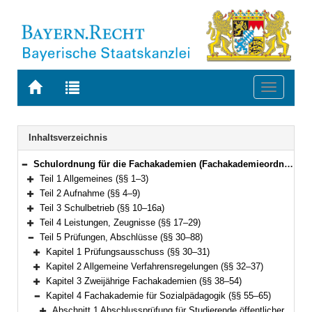
Zur
Zur
Toggle
Startseite
Trefferliste
navigati
von
der
BAYERN.RECHT
letzten
Navigation
Inhaltsverzeichnis
Suche
Schulordnung für die Fachakademien (Fachakademieordnung – FakO) Vom 9. Mai 2017 (GVBl. S. 118) BayRS 2236-9-1-4-K (§§ 1–103)
Bereich reduzieren
Teil 1 Allgemeines (§§ 1–3)
Bereich erweitern
Teil 2 Aufnahme (§§ 4–9)
Bereich erweitern
Teil 3 Schulbetrieb (§§ 10–16a)
Bereich erweitern
Teil 4 Leistungen, Zeugnisse (§§ 17–29)
Bereich erweitern
Teil 5 Prüfungen, Abschlüsse (§§ 30–88)
Bereich reduzieren
Kapitel 1 Prüfungsausschuss (§§ 30–31)
Bereich erweitern
Kapitel 2 Allgemeine Verfahrensregelungen (§§ 32–37)
Bereich erweitern
Kapitel 3 Zweijährige Fachakademien (§§ 38–54)
Bereich erweitern
Kapitel 4 Fachakademie für Sozialpädagogik (§§ 55–65)
Bereich reduzieren
Abschnitt 1 Abschlussprüfung für Studierende öffentlicher und staatlich anerkannter Fachakademien (§§ 55–62)