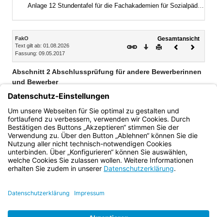
Anlage 12 Stundentafel für die Fachakademien für Sozialpädagogik (praxisintegrierte Ausbildung)
Inhalt
FakO
Gesamtansicht
Text gilt ab: 01.08.2026
Download
Drucken
Vorheriges
Nächste
Fassung: 09.05.2017
Dokument
Dokume
Abschnitt 2 Abschlussprüfung für andere Bewerberinnen
und Bewerber
§ 63 Allgemeines
§ 64 Zulassung
§ 65 Festsetzung des Prüfungsergebnisses
Bayern.de
BayernPortal
Datenschutz
Impressum
Barrierefreiheit