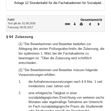
Anlage 12 Stundentafel für die Fachakademien für Sozialpädagogik (praxisintegrierte Ausbildung)
Inhalt
FakO
Gesamtansicht
Text gilt ab: 01.08.2026
Download
Drucken
Vorheriges
Nächste
Fassung: 09.05.2017
Dokument
Dokume
§ 64
Zulassung
1
(1)
Die Bewerberinnen und Bewerber bedürfen zur
Ablegung des ersten Prüfungsabschnitts der Zulassung, die
bis spätestens 1. März bei der Fachakademie zu
2
beantragen ist.
Über die Zulassung wird schriftlich
entschieden.
1
(2)
Die Bewerberinnen und Bewerber müssen folgende
Voraussetzungen erfüllen:
1.
die Aufnahmevoraussetzungen nach § 6 Abs. 1 seit
mindestens zwei Jahren und
2.
eine erfolgreiche Tätigkeit in einer
sozialpädagogischen Einrichtung von weiteren sechs
Monaten oder regelmäßige Teilnahme am Unterricht
im Fach sozialpädagogische Praxis als Studierende
oder Studierender gemäß der Stundentafel.