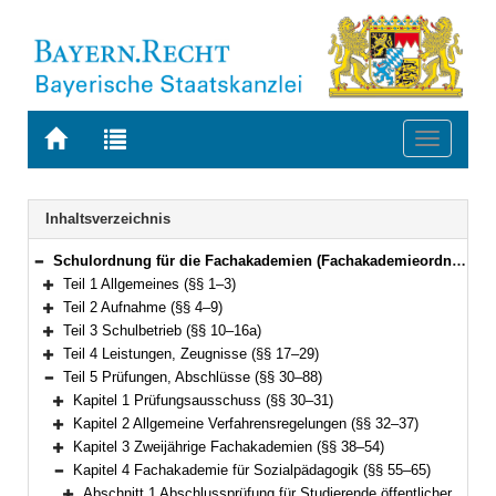
Zur
Zur
Toggle
Startseite
Trefferliste
navigati
von
der
BAYERN.RECHT
letzten
Navigation
Inhaltsverzeichnis
Suche
Schulordnung für die Fachakademien (Fachakademieordnung – FakO) Vom 9. Mai 2017 (GVBl. S. 118) BayRS 2236-9-1-4-K (§§ 1–103)
Bereich reduzieren
Teil 1 Allgemeines (§§ 1–3)
Bereich erweitern
Teil 2 Aufnahme (§§ 4–9)
Bereich erweitern
Teil 3 Schulbetrieb (§§ 10–16a)
Bereich erweitern
Teil 4 Leistungen, Zeugnisse (§§ 17–29)
Bereich erweitern
Teil 5 Prüfungen, Abschlüsse (§§ 30–88)
Bereich reduzieren
Kapitel 1 Prüfungsausschuss (§§ 30–31)
Bereich erweitern
Kapitel 2 Allgemeine Verfahrensregelungen (§§ 32–37)
Bereich erweitern
Kapitel 3 Zweijährige Fachakademien (§§ 38–54)
Bereich erweitern
Kapitel 4 Fachakademie für Sozialpädagogik (§§ 55–65)
Bereich reduzieren
Abschnitt 1 Abschlussprüfung für Studierende öffentlicher und staatlich anerkannter Fachakademien (§§ 55–62)