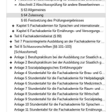
Bereich erweitern
Abschnitt 2 Abschlussprüfung für andere Bewerberinnen und Bewerber (§§ 63–65)
Bereich reduzieren
§ 63 Allgemeines
§ 64 Zulassung
§ 65 Festsetzung des Prüfungsergebnisses
Kapitel 5 Fachakademien für Sprachen und internationale Kommunikation (§§ 66–76)
Bereich erweitern
Kapitel 6 Fachakademie für Ernährungs- und Versorgungsmanagement (§§ 77–88)
Bereich erweitern
Teil 6 Fachakademiebeirat (§ 89)
Bereich erweitern
Teil 7 Praxisintegrierte Ausbildung an der Fachakademie für Sozialpädagogik (§§ 90–100)
Bereich erweitern
Teil 8 Schlussvorschriften (§§ 101–103)
Bereich erweitern
[Schlussformel]
Anlage 1 Berufspraktikum bei der Ausbildung zur Staatlich anerkannten Erzieherin und zum Staatlich anerkannten Erzieher
Bereich erweitern
Anlage 2 Berufspraktikum bei der Ausbildung zur Staatlich geprüften Betriebswirtin für Ernährungs- und Versorgungsmanagement und zum Staatlich geprüften Betriebswirt für Ernährungs- und Versorgungsmanagement
Bereich erweitern
Anlage 3 Sozialpädagogisches Einführungsjahr
Bereich erweitern
Anlage 4 Stundentafel für die Fachakademie für Brau- und Getränketechnologie
Anlage 5 Stundentafel für die Fachakademie für Heilpädagogik
Anlage 6 Stundentafel für die Fachakademie für Medizintechnik
Anlage 7 Stundentafel für die Fachakademie für Raum- und Objektdesign
Anlage 8 Stundentafel für die Fachakademie für Wirtschaft
Anlage 9 Stundentafel für die Fachakademie für Sozialpädagogik
Anlage 10 Stundentafel für die Fachakademie für Sprachen und internationale Kommunikation
Anlage 11 Stundentafel für die Fachakademie für Ernährungs- und Versorgungsmanagement