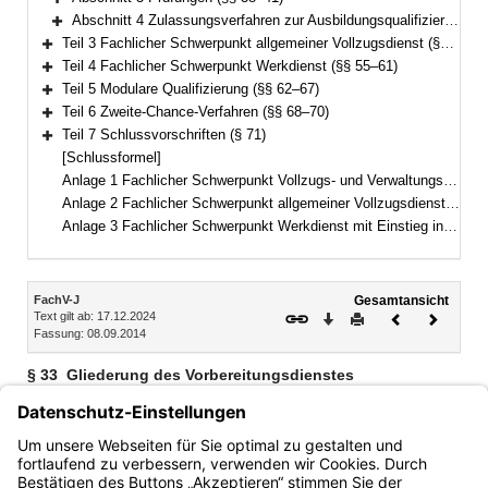
Bereich erweitern
Abschnitt 4 Zulassungsverfahren zur Ausbildungsqualifizierung (§§ 42–46)
Bereich erweitern
Teil 3 Fachlicher Schwerpunkt allgemeiner Vollzugsdienst (§§ 47–54)
Bereich erweitern
Teil 4 Fachlicher Schwerpunkt Werkdienst (§§ 55–61)
Bereich erweitern
Teil 5 Modulare Qualifizierung (§§ 62–67)
Bereich erweitern
Teil 6 Zweite-Chance-Verfahren (§§ 68–70)
Bereich erweitern
Teil 7 Schlussvorschriften (§ 71)
Bereich erweitern
[Schlussformel]
Anlage 1 Fachlicher Schwerpunkt Vollzugs- und Verwaltungsdienst mit Einstieg in der zweiten Qualifikationsebene
Anlage 2 Fachlicher Schwerpunkt allgemeiner Vollzugsdienst mit Einstieg in der zweiten Qualifikationsebene
Anlage 3 Fachlicher Schwerpunkt Werkdienst mit Einstieg in der zweiten Qualifikationsebene
Inhalt
FachV-J
Gesamtansicht
Text gilt ab: 17.12.2024
Download
Drucken
Vorheriges
Nächste
Fassung: 08.09.2014
Dokument
Dokume
§ 33
Gliederung des Vorbereitungsdienstes
1
Der Vorbereitungsdienst dauert drei Jahre und beginnt am
1. September; Ausnahmen regelt das Staatsministerium.
2
Er umfasst das Fachstudium von mindestens 19 Monaten
sowie das Fachpraktikum von mindestens zwölf Monaten.