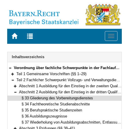
Zur
Zur
Toggle
Startseite
Trefferliste
navigati
von
der
BAYERN.RECHT
letzten
Navigation
Inhaltsverzeichnis
Suche
Verordnung über fachliche Schwerpunkte in der Fachlaufbahn Justiz (Fachverordnung Justiz – FachV-J) Vom 8. September 2014 (GVBl S. 417) BayRS 2038-3-3-16-J (§§ 1–71)
Bereich reduzieren
Teil 1 Gemeinsame Vorschriften (§§ 1–29)
Bereich erweitern
Teil 2 Fachlicher Schwerpunkt Vollzugs- und Verwaltungsdienst (§§ 30–46)
Bereich reduzieren
Abschnitt 1 Ausbildung für den Einstieg in der zweiten Qualifikationsebene (§§ 30–32)
Bereich erweitern
Abschnitt 2 Ausbildung für den Einstieg in der dritten Qualifikationsebene (§§ 33–37)
Bereich reduzieren
§ 33 Gliederung des Vorbereitungsdienstes
§ 34 Fachtheoretische Studienabschnitte
§ 35 Berufspraktische Studienzeiten
§ 36 Ausbildungszeugnisse
§ 37 Wiederholung von Ausbildungsabschnitten, Entlassung aus dem Vorbereitungsdienst
Abschnitt 3 Prüfungen (§§ 38–41)