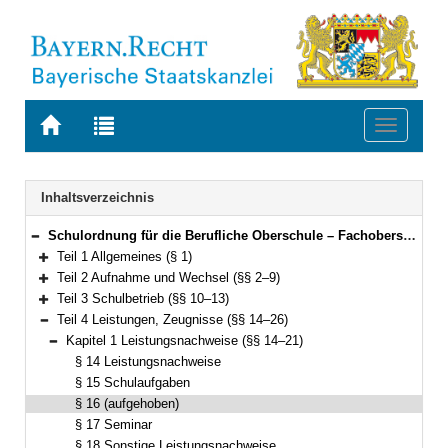
Zur
Zur
Toggle
Startseite
Trefferliste
navigati
von
der
BAYERN.RECHT
letzten
Navigation
Inhaltsverzeichnis
Suche
Schulordnung für die Berufliche Oberschule – Fachoberschulen und Berufsoberschulen (Fachober- und Berufsoberschulordnung – FOBOSO) Vom 28. August 2017 (GVBl. S. 451) BayRS 2236-7-1-K (§§ 1–44)
Bereich reduzieren
Teil 1 Allgemeines (§ 1)
Bereich erweitern
Teil 2 Aufnahme und Wechsel (§§ 2–9)
Bereich erweitern
Teil 3 Schulbetrieb (§§ 10–13)
Bereich erweitern
Teil 4 Leistungen, Zeugnisse (§§ 14–26)
Bereich reduzieren
Kapitel 1 Leistungsnachweise (§§ 14–21)
Bereich reduzieren
§ 14 Leistungsnachweise
§ 15 Schulaufgaben
§ 16 (aufgehoben)
§ 17 Seminar
§ 18 Sonstige Leistungsnachweise