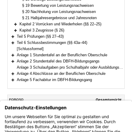
§ 19 Bewertung von Leistungsnachweisen
§ 20 Nachholung von Leistungsnachweisen
§ 21 Halbjahresergebnisse und Jahresnoten
Kapitel 2 Vorrücken und Wiederholen (§§ 22–25)
Bereich erweitern
Kapitel 3 Zeugnisse (§ 26)
Bereich erweitern
Teil 5 Prüfungen (§§ 27–43)
Bereich erweitern
Teil 6 Schlussbestimmungen (§§ 43a–44)
Bereich erweitern
[Schlussformel]
Anlage 1 Stundentafel an der Beruflichen Oberschule
Bereich erweitern
Anlage 2 Stundentafel des DBFH-Bildungsgangs
Bereich erweitern
Anlage 3 Schulaufgaben pro Schulhalbjahr oder Ausbildungsabschnitt an der Beruflichen Oberschule
Anlage 4 Abschlüsse an der Beruflichen Oberschule
Bereich erweitern
Anlage 5 Fachabitur im DBFH-Bildungsgang
Bereich erweitern
Inhalt
FOBOSO
Gesamtansicht
Text gilt ab: 01.08.2026
Download
Drucken
Vorheriges
Nächste
Fassung: 28.08.2017
Dokument
Dokume
§ 16
(aufgehoben)