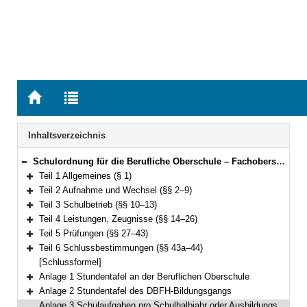
Zur
Zur
Startseite
Trefferliste
von
der
Navigation
Inhaltsverzeichnis
BAYERN.RECHT
letzten
Suche
Schulordnung für die Berufliche Oberschule – Fachoberschulen und Berufsoberschulen (Fachober- und Berufsoberschulordnung – FOBOSO) Vom 28. August 2017 (GVBl. S. 451) BayRS 2236-7-1-K (§§ 1–44)
Bereich reduzieren
Teil 1 Allgemeines (§ 1)
Bereich erweitern
Teil 2 Aufnahme und Wechsel (§§ 2–9)
Bereich erweitern
Teil 3 Schulbetrieb (§§ 10–13)
Bereich erweitern
Teil 4 Leistungen, Zeugnisse (§§ 14–26)
Bereich erweitern
Teil 5 Prüfungen (§§ 27–43)
Bereich erweitern
Teil 6 Schlussbestimmungen (§§ 43a–44)
Bereich erweitern
[Schlussformel]
Anlage 1 Stundentafel an der Beruflichen Oberschule
Bereich erweitern
Anlage 2 Stundentafel des DBFH-Bildungsgangs
Bereich erweitern
Anlage 3 Schulaufgaben pro Schulhalbjahr oder Ausbildungsabschnitt an der Beruflichen Oberschule