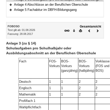
Anlage 4 Abschlüsse an der Beruflichen Oberschule
Bereich erweitern
Anlage 5 Fachabitur im DBFH-Bildungsgang
Bereich erweitern
Inhalt
FOBOSO
Gesamtansicht
Text gilt ab: 01.08.2026
Download
Drucken
Vorheriges
Nächste
Fassung: 28.08.2017
Dokument
Dokume
Anlage 3 (zu § 14)
Schulaufgaben pro Schulhalbjahr oder
Ausbildungsabschnitt an der Beruflichen Oberschule
Fach
FOS-
BOS-
BOS-
Vorklasse
Vorkurs
Vorkurs
Vorkurs
(FOS und
(ganzjährig)
(halbjährig)
BOS)
Deutsch
1
1
2
2
Englisch
1
1
2
2
Mathematik
1
1
2
2
Profilfach 1
Wahlpflichtfach