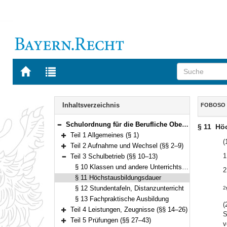
Zur
Zur
Startseite
Trefferliste
von
der
Navigation
BAYERN.RECHT
letzten
Inhalt
Inhaltsverzeichnis
FOBOSO
Suche
Schulordnung für die Berufliche Oberschule – Fachoberschulen und Berufsoberschulen (Fachober- und Berufsoberschulordnung – FOBOSO) Vom 28. August 2017 (GVBl. S. 451) BayRS 2236-7-1-K (§§ 1–44)
§ 11
Hö
Bereich reduzieren
Teil 1 Allgemeines (§ 1)
Bereich erweitern
(
Teil 2 Aufnahme und Wechsel (§§ 2–9)
Bereich erweitern
1
Teil 3 Schulbetrieb (§§ 10–13)
Bereich reduzieren
§ 10 Klassen und andere Unterrichtsgruppen
2
§ 11 Höchstausbildungsdauer
§ 12 Stundentafeln, Distanzunterricht
2
§ 13 Fachpraktische Ausbildung
(
Teil 4 Leistungen, Zeugnisse (§§ 14–26)
S
Bereich erweitern
Teil 5 Prüfungen (§§ 27–43)
v
Bereich erweitern