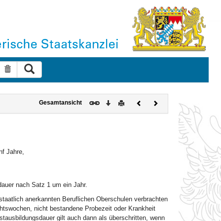
Suche ausführen
Suche zurücksetzen
Download
Drucken
Vorheriges
Nächstes
Gesamtansicht
Dokument
Dokument
nf Jahre,
auer nach Satz 1 um ein Jahr.
 staatlich anerkannten Beruflichen Oberschulen verbrachten
ichtswochen, nicht bestandene Probezeit oder Krankheit
tausbildungsdauer gilt auch dann als überschritten, wenn