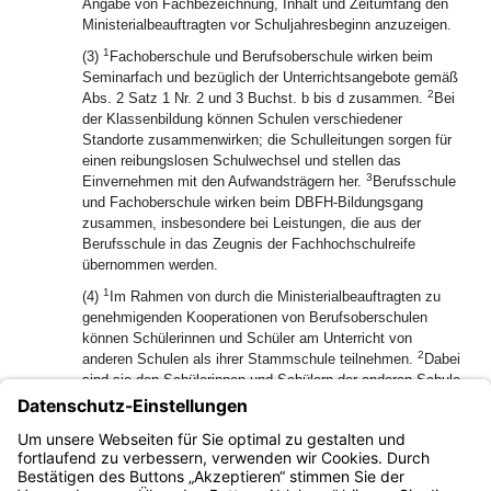
Angabe von Fachbezeichnung, Inhalt und Zeitumfang den
Ministerialbeauftragten vor Schuljahresbeginn anzuzeigen.
1
(3)
Fachoberschule und Berufsoberschule wirken beim
Seminarfach und bezüglich der Unterrichtsangebote gemäß
2
Abs. 2 Satz 1 Nr. 2 und 3 Buchst. b bis d zusammen.
Bei
der Klassenbildung können Schulen verschiedener
Standorte zusammenwirken; die Schulleitungen sorgen für
einen reibungslosen Schulwechsel und stellen das
3
Einvernehmen mit den Aufwandsträgern her.
Berufsschule
und Fachoberschule wirken beim DBFH-Bildungsgang
zusammen, insbesondere bei Leistungen, die aus der
Berufsschule in das Zeugnis der Fachhochschulreife
übernommen werden.
1
(4)
Im Rahmen von durch die Ministerialbeauftragten zu
genehmigenden Kooperationen von Berufsoberschulen
können Schülerinnen und Schüler am Unterricht von
2
anderen Schulen als ihrer Stammschule teilnehmen.
Dabei
sind sie den Schülerinnen und Schülern der anderen Schule
gleichgestellt und haben schriftliche Leistungsnachweise
3
zugleich mit diesen abzulegen.
Die erreichten Noten und
Halbjahresergebnisse werden der Stammschule mitgeteilt
und fließen dort in die Zeugnisse ein.