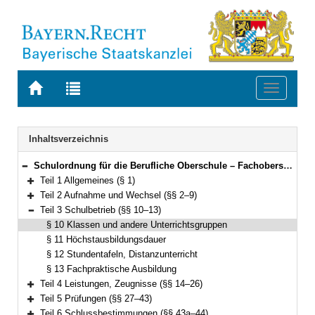
Zur
Zur
Toggle
Startseite
Trefferliste
navigati
von
der
BAYERN.RECHT
letzten
Navigation
Inhaltsverzeichnis
Suche
Schulordnung für die Berufliche Oberschule – Fachoberschulen und Berufsoberschulen (Fachober- und Berufsoberschulordnung – FOBOSO) Vom 28. August 2017 (GVBl. S. 451) BayRS 2236-7-1-K (§§ 1–44)
Bereich reduzieren
Teil 1 Allgemeines (§ 1)
Bereich erweitern
Teil 2 Aufnahme und Wechsel (§§ 2–9)
Bereich erweitern
Teil 3 Schulbetrieb (§§ 10–13)
Bereich reduzieren
§ 10 Klassen und andere Unterrichtsgruppen
§ 11 Höchstausbildungsdauer
§ 12 Stundentafeln, Distanzunterricht
§ 13 Fachpraktische Ausbildung
Teil 4 Leistungen, Zeugnisse (§§ 14–26)
Bereich erweitern
Teil 5 Prüfungen (§§ 27–43)
Bereich erweitern
Teil 6 Schlussbestimmungen (§§ 43a–44)