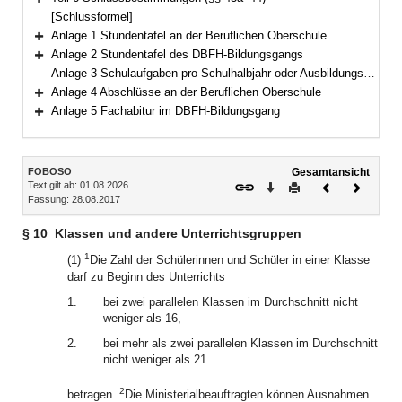
Bereich erweitern
[Schlussformel]
Anlage 1 Stundentafel an der Beruflichen Oberschule
Bereich erweitern
Anlage 2 Stundentafel des DBFH-Bildungsgangs
Bereich erweitern
Anlage 3 Schulaufgaben pro Schulhalbjahr oder Ausbildungsabschnitt an der Beruflichen Oberschule
Anlage 4 Abschlüsse an der Beruflichen Oberschule
Bereich erweitern
Anlage 5 Fachabitur im DBFH-Bildungsgang
Bereich erweitern
Inhalt
FOBOSO
Gesamtansicht
Text gilt ab: 01.08.2026
Download
Drucken
Vorheriges
Nächste
Fassung: 28.08.2017
Dokument
Dokume
§ 10
Klassen und andere Unterrichtsgruppen
1
(1)
Die Zahl der Schülerinnen und Schüler in einer Klasse
darf zu Beginn des Unterrichts
1.
bei zwei parallelen Klassen im Durchschnitt nicht
weniger als 16,
2.
bei mehr als zwei parallelen Klassen im Durchschnitt
nicht weniger als 21
2
betragen.
Die Ministerialbeauftragten können Ausnahmen