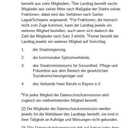
3
besteht aus zehn Mitgliedern.
Der Landtag bestellt sechs
Mitglieder aus seiner Mitte nach Maßgabe der Stärke seiner
Fraktionen; dabei wird das Verfahren nach Sainte-
4
Lagué/Schepers angewandt.
Für Fraktionen, die hiernach
nicht zum Zuge kommen, kann der Landtag jeweils ein
weiteres Mitglied bestellen, auch wenn sich dadurch die
5
Zahl der Mitglieder nach Satz 2 erhöht.
Ferner bestellt der
Landtag jeweils ein weiteres Mitglied auf Vorschlag
1.
der Staatsregierung,
2.
der kommunalen Spitzenverbände,
3.
des Staatsministeriums für Gesundheit, Pflege und
Prävention aus dem Bereich der gesetzlichen
Sozialversicherungsträger und
4.
des Verbands freier Berufe in Bayern e.V.
6
Für jedes Mitglied der Datenschutzkommission wird
zugleich ein stellvertretendes Mitglied bestellt.
(2) Die Mitglieder der Datenschutzkommission werden
jeweils für die Wahldauer des Landtags bestellt; sie sind in
ihrer Tätigkeit an Aufträge und Weisungen nicht gebunden.
1
(3)
Die Datenschutzkommission tritt auf Antrag jedes ihrer