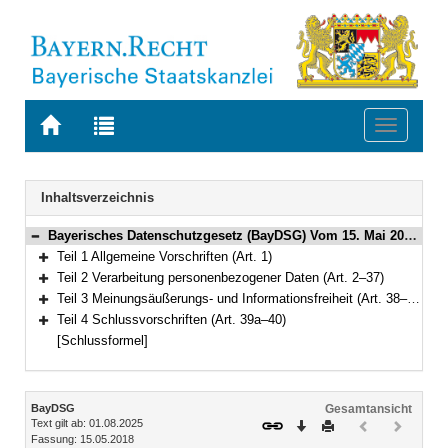
Zur
Zur
Toggle
Startseite
Trefferliste
navigati
von
der
BAYERN.RECHT
letzten
Navigation
Inhaltsverzeichnis
Suche
Bayerisches Datenschutzgesetz (BayDSG) Vom 15. Mai 2018 (GVBl. S. 230) BayRS 204-1-I (Art. 1–40)
Bereich reduzieren
Teil 1 Allgemeine Vorschriften (Art. 1)
Bereich erweitern
Teil 2 Verarbeitung personenbezogener Daten (Art. 2–37)
Bereich erweitern
Teil 3 Meinungsäußerungs- und Informationsfreiheit (Art. 38–39)
Bereich erweitern
Teil 4 Schlussvorschriften (Art. 39a–40)
Bereich erweitern
[Schlussformel]
Inhalt
BayDSG
Gesamtansicht
Text gilt ab: 01.08.2025
Download
Drucken
Vorheriges
Nächste
Fassung: 15.05.2018
Dokument
Dokume