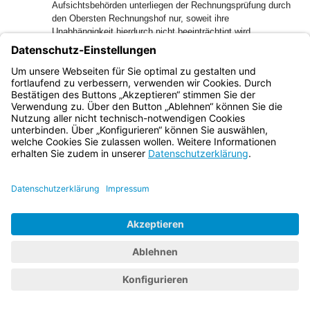
Aufsichtsbehörden unterliegen der Rechnungsprüfung durch
den Obersten Rechnungshof nur, soweit ihre
Unabhängigkeit hierdurch nicht beeinträchtigt wird.
Art. 20
Anrufung der Aufsichtsbehörden
(zu Art. 77 DSGVO)
1
(1)
Jeder kann sich an die Aufsichtsbehörden mit dem
Vorbringen wenden, bei der Verarbeitung seiner
personenbezogenen Daten in seinen Rechten verletzt
2
worden zu sein.
Durch die Anrufung der Aufsichtsbehörden
dürfen der betroffenen Person keine Nachteile entstehen.
(2) Auskunfts- oder Einsichtsrechte hinsichtlich Akten und
Dateien der Aufsichtsbehörden bestehen nicht.
Art. 21
Zusammenarbeit
(zu Art. 51 DSGVO)
1
(1)
Die bayerischen Aufsichtsbehörden tauschen
regelmäßig die in Erfüllung ihrer Aufgaben gewonnenen
Erfahrungen aus und unterstützen sich gegenseitig bei ihrer
2
Aufgabenwahrnehmung.
Eine Aufsichtsbehörde ist
berechtigt, zum Zwecke der Aufsicht personenbezogene
Daten an andere Aufsichtsbehörden zu übermitteln.