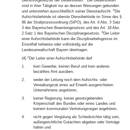
Dienstvorgesetzter der Bediensteten.
Die Bediensteten
sind in ihrer Tätigkeit nur an dessen Weisungen gebunden
5
und unterstehen ausschließlich seiner Dienstaufsicht.
Die
Aufsichtsbehörde ist oberste Dienstbehörde im Sinne des §
96 der Strafprozessordnung (StPO), des Art. 6 Abs. 3 Satz
3 des Bayerischen Beamtengesetzes und des Art. 18 Abs.
6
2 Satz 1 des Bayerischen Disziplinargesetzes.
Der Leiter
einer Aufsichtsbehörde kann die Disziplinarbefugnisse im
Einzelfall teilweise oder vollständig auf die
Landesanwaltschaft Bayern übertragen.
1
(4)
Der Leiter einer Aufsichtsbehörde darf
1.
kein Gewerbe, keinen Beruf und kein anderes
bezahltes Amt ausüben,
2.
weder der Leitung noch dem Aufsichts- oder
Verwaltungsrat eines auf Erwerb ausgerichteten
Unternehmens angehören,
3.
keiner Regierung, keiner gesetzgebenden
Körperschaft des Bundes oder eines Landes und
keinem kommunalen Vertretungsorgan angehören,
4.
nicht gegen Vergütung als Schiedsrichter tätig sein,
außergerichtliche Gutachten abgeben oder Vorträge
halten und