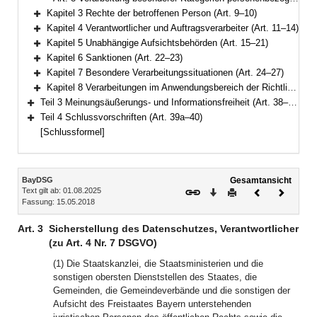
Kapitel 3 Rechte der betroffenen Person (Art. 9–10)
Bereich erweitern
Kapitel 4 Verantwortlicher und Auftragsverarbeiter (Art. 11–14)
Bereich erweitern
Kapitel 5 Unabhängige Aufsichtsbehörden (Art. 15–21)
Bereich erweitern
Kapitel 6 Sanktionen (Art. 22–23)
Bereich erweitern
Kapitel 7 Besondere Verarbeitungssituationen (Art. 24–27)
Bereich erweitern
Kapitel 8 Verarbeitungen im Anwendungsbereich der Richtlinie (EU) 2016/680 (Art. 28–37)
Bereich erweitern
Teil 3 Meinungsäußerungs- und Informationsfreiheit (Art. 38–39)
Bereich erweitern
Teil 4 Schlussvorschriften (Art. 39a–40)
Bereich erweitern
[Schlussformel]
Inhalt
BayDSG
Gesamtansicht
Text gilt ab: 01.08.2025
Download
Drucken
Vorheriges
Nächste
Fassung: 15.05.2018
Dokument
Dokume
Art. 3
Sicherstellung des Datenschutzes, Verantwortlicher
(zu Art. 4 Nr. 7 DSGVO)
(1) Die Staatskanzlei, die Staatsministerien und die
sonstigen obersten Dienststellen des Staates, die
Gemeinden, die Gemeindeverbände und die sonstigen der
Aufsicht des Freistaates Bayern unterstehenden