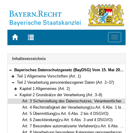
Zur
Zur
Toggle
Startseite
Trefferliste
navigati
von
der
BAYERN.RECHT
letzten
Navigation
Inhaltsverzeichnis
Suche
Bayerisches Datenschutzgesetz (BayDSG) Vom 15. Mai 2018 (GVBl. S. 230) BayRS 204-1-I (Art. 1–40)
Bereich reduzieren
Teil 1 Allgemeine Vorschriften (Art. 1)
Bereich erweitern
Teil 2 Verarbeitung personenbezogener Daten (Art. 2–37)
Bereich reduzieren
Kapitel 1 Allgemeines (Art. 2)
Bereich erweitern
Kapitel 2 Grundsätze der Verarbeitung (Art. 3–8)
Bereich reduzieren
Art. 3 Sicherstellung des Datenschutzes, Verantwortlicher(zu Art. 4 Nr. 7 DSGVO)
Art. 4 Rechtmäßigkeit der Verarbeitung(zu Art. 6 Abs. 1 bis 3 DSGVO)
Art. 5 Übermittlung(zu Art. 6 Abs. 2 bis 4 DSGVO)
Art. 6 Zweckbindung(zu Art. 6 Abs. 3 und 4 DSGVO)
Art. 7 Besondere automatisierte Verfahren(zu Art. 6 Abs. 3, Art. 26 DSGVO)
Art. 8 Verarbeitung besonderer Kategorien personenbezogener Daten(zu Art. 9 DSGVO)