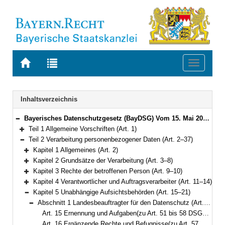
Zur
Zur
Toggle
Startseite
Trefferliste
navigati
von
der
BAYERN.RECHT
letzten
Navigation
Inhaltsverzeichnis
Suche
Bayerisches Datenschutzgesetz (BayDSG) Vom 15. Mai 2018 (GVBl. S. 230) BayRS 204-1-I (Art. 1–40)
Bereich reduzieren
Teil 1 Allgemeine Vorschriften (Art. 1)
Bereich erweitern
Teil 2 Verarbeitung personenbezogener Daten (Art. 2–37)
Bereich reduzieren
Kapitel 1 Allgemeines (Art. 2)
Bereich erweitern
Kapitel 2 Grundsätze der Verarbeitung (Art. 3–8)
Bereich erweitern
Kapitel 3 Rechte der betroffenen Person (Art. 9–10)
Bereich erweitern
Kapitel 4 Verantwortlicher und Auftragsverarbeiter (Art. 11–14)
Bereich erweitern
Kapitel 5 Unabhängige Aufsichtsbehörden (Art. 15–21)
Bereich reduzieren
Abschnitt 1 Landesbeauftragter für den Datenschutz (Art. 15–17)
Bereich reduzieren
Art. 15 Ernennung und Aufgaben(zu Art. 51 bis 58 DSGVO)
Art. 16 Ergänzende Rechte und Befugnisse(zu Art. 57, 58 DSGVO)