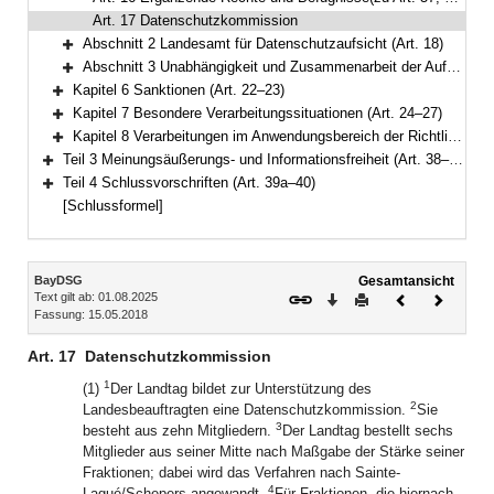
Art. 17 Datenschutzkommission
Abschnitt 2 Landesamt für Datenschutzaufsicht (Art. 18)
Bereich erweitern
Abschnitt 3 Unabhängigkeit und Zusammenarbeit der Aufsichtsbehörden (Art. 19–21)
Bereich erweitern
Kapitel 6 Sanktionen (Art. 22–23)
Bereich erweitern
Kapitel 7 Besondere Verarbeitungssituationen (Art. 24–27)
Bereich erweitern
Kapitel 8 Verarbeitungen im Anwendungsbereich der Richtlinie (EU) 2016/680 (Art. 28–37)
Bereich erweitern
Teil 3 Meinungsäußerungs- und Informationsfreiheit (Art. 38–39)
Bereich erweitern
Teil 4 Schlussvorschriften (Art. 39a–40)
Bereich erweitern
[Schlussformel]
Inhalt
BayDSG
Gesamtansicht
Text gilt ab: 01.08.2025
Download
Drucken
Vorheriges
Nächste
Fassung: 15.05.2018
Dokument
Dokume
Art. 17
Datenschutzkommission
1
(1)
Der Landtag bildet zur Unterstützung des
2
Landesbeauftragten eine Datenschutzkommission.
Sie
3
besteht aus zehn Mitgliedern.
Der Landtag bestellt sechs
Mitglieder aus seiner Mitte nach Maßgabe der Stärke seiner
Fraktionen; dabei wird das Verfahren nach Sainte-
4
Lagué/Schepers angewandt.
Für Fraktionen, die hiernach