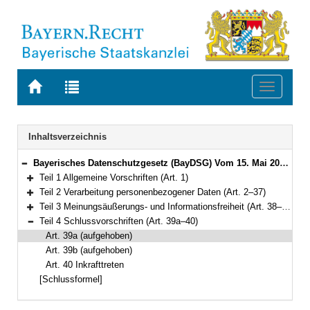
Zur
Zur
Toggle
Startseite
Trefferliste
navigati
von
der
BAYERN.RECHT
letzten
Navigation
Inhaltsverzeichnis
Suche
Bayerisches Datenschutzgesetz (BayDSG) Vom 15. Mai 2018 (GVBl. S. 230) BayRS 204-1-I (Art. 1–40)
Bereich reduzieren
Teil 1 Allgemeine Vorschriften (Art. 1)
Bereich erweitern
Teil 2 Verarbeitung personenbezogener Daten (Art. 2–37)
Bereich erweitern
Teil 3 Meinungsäußerungs- und Informationsfreiheit (Art. 38–39)
Bereich erweitern
Teil 4 Schlussvorschriften (Art. 39a–40)
Bereich reduzieren
Art. 39a (aufgehoben)
Art. 39b (aufgehoben)
Art. 40 Inkrafttreten
[Schlussformel]