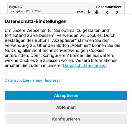
Inhalt
BayDSG
Gesamtansicht
Text gilt ab: 01.08.2025
Download
Drucken
Vorheriges
Nächste
Fassung: 15.05.2018
Dokument
Dokume
Art. 39a
(aufgehoben)
Bayern.de
BayernPortal
Datenschutz
Impressum
Barrierefreiheit
Hilfe
Kontakt
Kontrastwechsel
Schriftgröße