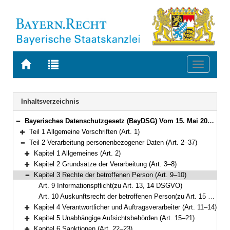
Zur
Zur
Toggle
Startseite
Trefferliste
navigati
von
der
BAYERN.RECHT
letzten
Navigation
Inhaltsverzeichnis
Suche
Bayerisches Datenschutzgesetz (BayDSG) Vom 15. Mai 2018 (GVBl. S. 230) BayRS 204-1-I (Art. 1–40)
Bereich reduzieren
Teil 1 Allgemeine Vorschriften (Art. 1)
Bereich erweitern
Teil 2 Verarbeitung personenbezogener Daten (Art. 2–37)
Bereich reduzieren
Kapitel 1 Allgemeines (Art. 2)
Bereich erweitern
Kapitel 2 Grundsätze der Verarbeitung (Art. 3–8)
Bereich erweitern
Kapitel 3 Rechte der betroffenen Person (Art. 9–10)
Bereich reduzieren
Art. 9 Informationspflicht(zu Art. 13, 14 DSGVO)
Art. 10 Auskunftsrecht der betroffenen Person(zu Art. 15 DSGVO)
Kapitel 4 Verantwortlicher und Auftragsverarbeiter (Art. 11–14)
Bereich erweitern
Kapitel 5 Unabhängige Aufsichtsbehörden (Art. 15–21)
Bereich erweitern
Kapitel 6 Sanktionen (Art. 22–23)