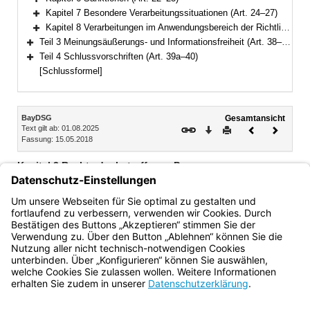
Bereich erweitern
Kapitel 7 Besondere Verarbeitungssituationen (Art. 24–27)
Bereich erweitern
Kapitel 8 Verarbeitungen im Anwendungsbereich der Richtlinie (EU) 2016/680 (Art. 28–37)
Bereich erweitern
Teil 3 Meinungsäußerungs- und Informationsfreiheit (Art. 38–39)
Bereich erweitern
Teil 4 Schlussvorschriften (Art. 39a–40)
Bereich erweitern
[Schlussformel]
Inhalt
BayDSG
Gesamtansicht
Text gilt ab: 01.08.2025
Download
Drucken
Vorheriges
Nächste
Fassung: 15.05.2018
Dokument
Dokume
Kapitel 3 Rechte der betroffenen Person
Art. 9 Informationspflicht(zu Art. 13, 14 DSGVO)
Art. 10 Auskunftsrecht der betroffenen Person(zu Art. 15
DSGVO)
Bayern.de
BayernPortal
Datenschutz