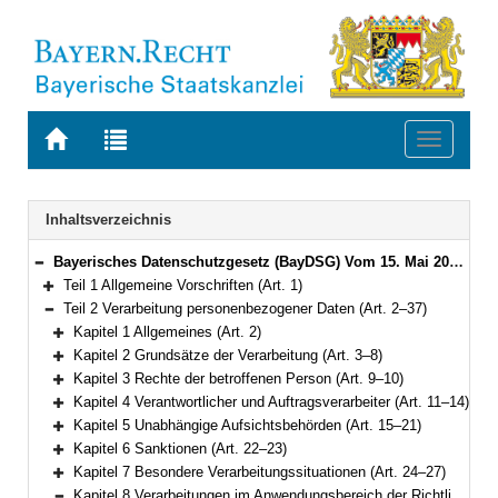
Zur
Zur
Toggle
Startseite
Trefferliste
navigati
von
der
BAYERN.RECHT
letzten
Navigation
Inhaltsverzeichnis
Suche
Bayerisches Datenschutzgesetz (BayDSG) Vom 15. Mai 2018 (GVBl. S. 230) BayRS 204-1-I (Art. 1–40)
Bereich reduzieren
Teil 1 Allgemeine Vorschriften (Art. 1)
Bereich erweitern
Teil 2 Verarbeitung personenbezogener Daten (Art. 2–37)
Bereich reduzieren
Kapitel 1 Allgemeines (Art. 2)
Bereich erweitern
Kapitel 2 Grundsätze der Verarbeitung (Art. 3–8)
Bereich erweitern
Kapitel 3 Rechte der betroffenen Person (Art. 9–10)
Bereich erweitern
Kapitel 4 Verantwortlicher und Auftragsverarbeiter (Art. 11–14)
Bereich erweitern
Kapitel 5 Unabhängige Aufsichtsbehörden (Art. 15–21)
Bereich erweitern
Kapitel 6 Sanktionen (Art. 22–23)
Bereich erweitern
Kapitel 7 Besondere Verarbeitungssituationen (Art. 24–27)
Bereich erweitern
Kapitel 8 Verarbeitungen im Anwendungsbereich der Richtlinie (EU) 2016/680 (Art. 28–37)