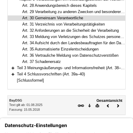
Bereich reduzieren
Art. 28 Anwendungsbereich dieses Kapitels
Art. 29 Verarbeitung zu anderen Zwecken und besonderer Kategorien personenbezogener Daten, DNA-Untersuchungen
Art. 30 Gemeinsam Verantwortliche
Art. 31 Verzeichnis von Verarbeitungstätigkeiten
Art. 32 Anforderungen an die Sicherheit der Verarbeitung
Art. 33 Meldung von Verletzungen des Schutzes personenbezogener Daten an die Aufsichtsbehörde
Art. 34 Aufsicht durch den Landesbeauftragten für den Datenschutz
Art. 35 Automatisierte Einzelentscheidungen
Art. 36 Vertrauliche Meldung von Datenschutzverstößen
Art. 37 Schadenersatz
Teil 3 Meinungsäußerungs- und Informationsfreiheit (Art. 38–39)
Bereich erweitern
Teil 4 Schlussvorschriften (Art. 39a–40)
Bereich erweitern
[Schlussformel]
Inhalt
BayDSG
Gesamtansicht
Text gilt ab: 01.08.2025
Download
Drucken
Vorheriges
Nächste
Fassung: 15.05.2018
Dokument
Dokume
Art. 30
Gemeinsam Verantwortliche
1
Die Angabe der Anlaufstelle für die betroffenen Personen