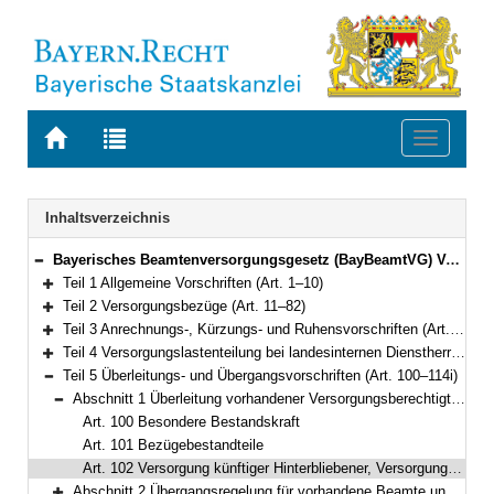
Zur
Zur
Toggle
Startseite
Trefferliste
navigati
von
der
BAYERN.RECHT
letzten
Navigation
Inhaltsverzeichnis
Suche
Bayerisches Beamtenversorgungsgesetz (BayBeamtVG) Vom 5. August 2010 (GVBl. S. 410, 528, 764) BayRS 2033-1-1-F (Art. 1–118)
Bereich reduzieren
Teil 1 Allgemeine Vorschriften (Art. 1–10)
Bereich erweitern
Teil 2 Versorgungsbezüge (Art. 11–82)
Bereich erweitern
Teil 3 Anrechnungs-, Kürzungs- und Ruhensvorschriften (Art. 83–93)
Bereich erweitern
Teil 4 Versorgungslastenteilung bei landesinternen Dienstherrenwechseln (Art. 94–99a)
Bereich erweitern
Teil 5 Überleitungs- und Übergangsvorschriften (Art. 100–114i)
Bereich reduzieren
Abschnitt 1 Überleitung vorhandener Versorgungsberechtigter (Art. 100–102)
Bereich reduzieren
Art. 100 Besondere Bestandskraft
Art. 101 Bezügebestandteile
Art. 102 Versorgung künftiger Hinterbliebener, Versorgungsausgleich
Abschnitt 2 Übergangsregelung für vorhandene Beamte und Beamtinnen (Art. 103–106)