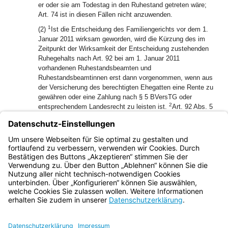
er oder sie am Todestag in den Ruhestand getreten wäre;
Art. 74 ist in diesen Fällen nicht anzuwenden.
1
(2)
Ist die Entscheidung des Familiengerichts vor dem 1.
Januar 2011 wirksam geworden, wird die Kürzung des im
Zeitpunkt der Wirksamkeit der Entscheidung zustehenden
Ruhegehalts nach Art. 92 bei am 1. Januar 2011
vorhandenen Ruhestandsbeamten und
Ruhestandsbeamtinnen erst dann vorgenommen, wenn aus
der Versicherung des berechtigten Ehegatten eine Rente zu
gewähren oder eine Zahlung nach § 5 BVersTG oder
2
entsprechendem Landesrecht zu leisten ist.
Art. 92 Abs. 5
findet entsprechende Anwendung.
(3) Art. 100 Abs. 3 Satz 1 und 2 gilt entsprechend im Fall
des Art. 44 Abs. 5 Satz 1, soweit der frühere Anspruch vor
dem 1. Januar 2011 entfallen ist.
Bayern.de
BayernPortal
Datenschutz
Impressum