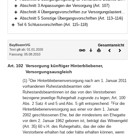
Bereich erweitern
Abschnitt 3 Anpassungen der Versorgung (Art. 107)
Bereich erweitern
Abschnitt 4 Übergangsvorschriften zur Versorgungslastenteilung (Art. 108–112)
Bereich erweitern
Abschnitt 5 Sonstige Übergangsvorschriften (Art. 113–114i)
Bereich erweitern
Teil 6 Schlussvorschriften (Art. 115–118)
Bereich erweitern
Inhalt
BayBeamtVG
Gesamtansicht
Text gilt ab: 01.01.2026
Download
Drucken
Vorheriges
Nächste
Fassung: 05.08.2010
Dokument
Dokume
Art. 102
Versorgung künftiger Hinterbliebener,
Versorgungsausgleich
1
(1)
Der Hinterbliebenenversorgung nach am 1. Januar 2011
vorhandenen Ruhestandsbeamten oder
Ruhestandsbeamtinnen ist das von den Verstorbenen
bezogene jeweilige Ruhegehalt zugrunde zu legen; Art. 100
2
Abs. 2 Satz 4 und 5 und Abs. 5 gilt entsprechend.
Für die
Hinterbliebenenversorgung aus einer vor dem 1. Januar
2002 geschlossenen Ehe, bei der mindestens ein Ehegatte
vor dem 2. Januar 1962 geboren ist, beträgt das Witwengeld
(Art. 35) 60 v.H. des Ruhegehalts, das der oder die
Verstorbene erhalten hat oder hätte erhalten können, wenn