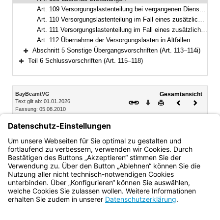
Art. 109 Versorgungslastenteilung bei vergangenen Dienstherrenwechseln ohne laufende Erstattung
Art. 110 Versorgungslastenteilung im Fall eines zusätzlichen Dienstherrenwechsels nach Art. 95
Art. 111 Versorgungslastenteilung im Fall eines zusätzlichen Dienstherrenwechsels nach dem Versorgungslastenteilungs-Staatsvertrag
Art. 112 Übernahme der Versorgungslasten in Altfällen
Abschnitt 5 Sonstige Übergangsvorschriften (Art. 113–114i)
Bereich erweitern
Teil 6 Schlussvorschriften (Art. 115–118)
Bereich erweitern
Inhalt
BayBeamtVG
Gesamtansicht
Text gilt ab: 01.01.2026
Download
Drucken
Vorheriges
Nächste
Fassung: 05.08.2010
Dokument
Dokume
Art. 108
Laufende Erstattungen
Zum 1. Januar 2011 laufende Erstattungen werden nach den
bisherigen Anteilen fortgeführt.
Bayern.de
BayernPortal
Datenschutz