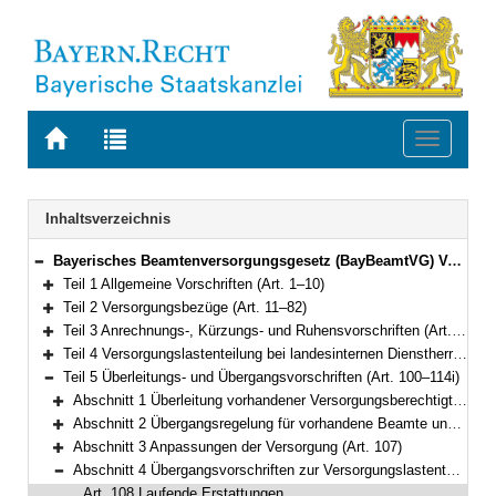
Zur
Zur
Toggle
Startseite
Trefferliste
navigati
von
der
BAYERN.RECHT
letzten
Navigation
Inhaltsverzeichnis
Suche
Bayerisches Beamtenversorgungsgesetz (BayBeamtVG) Vom 5. August 2010 (GVBl. S. 410, 528, 764) BayRS 2033-1-1-F (Art. 1–118)
Bereich reduzieren
Teil 1 Allgemeine Vorschriften (Art. 1–10)
Bereich erweitern
Teil 2 Versorgungsbezüge (Art. 11–82)
Bereich erweitern
Teil 3 Anrechnungs-, Kürzungs- und Ruhensvorschriften (Art. 83–93)
Bereich erweitern
Teil 4 Versorgungslastenteilung bei landesinternen Dienstherrenwechseln (Art. 94–99a)
Bereich erweitern
Teil 5 Überleitungs- und Übergangsvorschriften (Art. 100–114i)
Bereich reduzieren
Abschnitt 1 Überleitung vorhandener Versorgungsberechtigter (Art. 100–102)
Bereich erweitern
Abschnitt 2 Übergangsregelung für vorhandene Beamte und Beamtinnen (Art. 103–106)
Bereich erweitern
Abschnitt 3 Anpassungen der Versorgung (Art. 107)
Bereich erweitern
Abschnitt 4 Übergangsvorschriften zur Versorgungslastenteilung (Art. 108–112)
Bereich reduzieren
Art. 108 Laufende Erstattungen