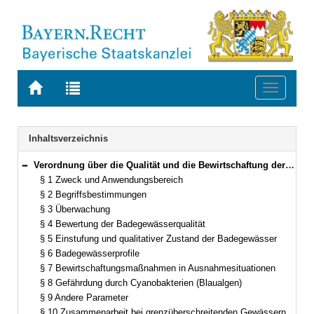
Zur
Zur
Toggle
Startseite
Trefferliste
navigati
von
der
BAYERN.RECHT
letzten
Navigation
Inhaltsverzeichnis
Suche
Verordnung über die Qualität und die Bewirtschaftung der Badegewässer (Bayerische Badegewässerverordnung – BayBadeGewV) Vom 15. Februar 2008 (GVBl. S. 54) BayRS 753-1-17-U (§§ 1–14)
Bereich reduzieren
§ 1 Zweck und Anwendungsbereich
§ 2 Begriffsbestimmungen
§ 3 Überwachung
§ 4 Bewertung der Badegewässerqualität
§ 5 Einstufung und qualitativer Zustand der Badegewässer
§ 6 Badegewässerprofile
§ 7 Bewirtschaftungsmaßnahmen in Ausnahmesituationen
§ 8 Gefährdung durch Cyanobakterien (Blaualgen)
§ 9 Andere Parameter
§ 10 Zusammenarbeit bei grenzüberschreitenden Gewässern