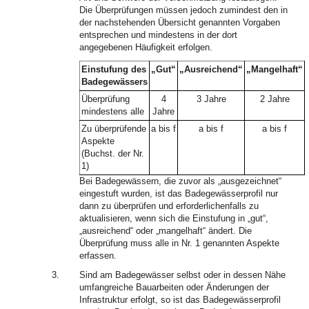
Die Überprüfungen müssen jedoch zumindest den in
der nachstehenden Übersicht genannten Vorgaben
entsprechen und mindestens in der dort
angegebenen Häufigkeit erfolgen.
Einstufung des
„Gut“
„Ausreichend“
„Mangelhaft“
Badegewässers
Überprüfung
4
3 Jahre
2 Jahre
mindestens alle
Jahre
Zu überprüfende
a bis f
a bis f
a bis f
Aspekte
(Buchst. der Nr.
1)
Bei Badegewässern, die zuvor als „ausgezeichnet“
eingestuft wurden, ist das Badegewässerprofil nur
dann zu überprüfen und erforderlichenfalls zu
aktualisieren, wenn sich die Einstufung in „gut“,
„ausreichend“ oder „mangelhaft“ ändert. Die
Überprüfung muss alle in Nr. 1 genannten Aspekte
erfassen.
3.
Sind am Badegewässer selbst oder in dessen Nähe
umfangreiche Bauarbeiten oder Änderungen der
Infrastruktur erfolgt, so ist das Badegewässerprofil