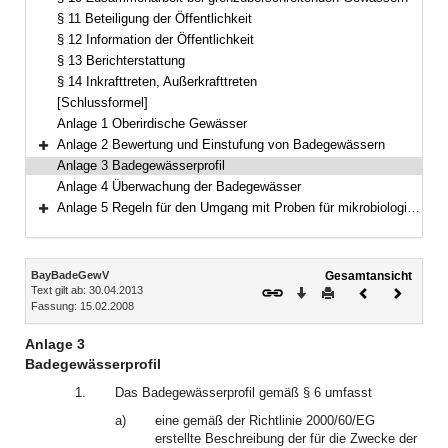
§ 11 Beteiligung der Öffentlichkeit
§ 12 Information der Öffentlichkeit
§ 13 Berichterstattung
§ 14 Inkrafttreten, Außerkrafttreten
[Schlussformel]
Anlage 1 Oberirdische Gewässer
Anlage 2 Bewertung und Einstufung von Badegewässern
Bereich erweitern
Anlage 3 Badegewässerprofil
Anlage 4 Überwachung der Badegewässer
Anlage 5 Regeln für den Umgang mit Proben für mikrobiologische Analysen
Bereich erweitern
Inhalt
BayBadeGewV
Gesamtansicht
Text gilt ab: 30.04.2013
Download
Drucken
Vorheriges
Nächste
Fassung: 15.02.2008
Dokument
Dokume
Anlage 3
Badegewässerprofil
1.
Das Badegewässerprofil gemäß § 6 umfasst
a)
eine gemäß der Richtlinie 2000/60/EG
erstellte Beschreibung der für die Zwecke der