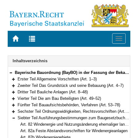
Zur
Zur
Toggle
Startseite
Trefferliste
navigati
von
der
BAYERN.RECHT
letzten
Navigation
Inhaltsverzeichnis
Suche
Bayerische Bauordnung (BayBO) in der Fassung der Bekanntmachung vom 14. August 2007 (GVBl. S. 588) BayRS 2132-1-B (Art. 1–84)
Bereich reduzieren
Erster Teil Allgemeine Vorschriften (Art. 1–3)
Bereich erweitern
Zweiter Teil Das Grundstück und seine Bebauung (Art. 4–7)
Bereich erweitern
Dritter Teil Bauliche Anlagen (Art. 8–48)
Bereich erweitern
Vierter Teil Die am Bau Beteiligten (Art. 49–52)
Bereich erweitern
Fünfter Teil Bauaufsichtsbehörden, Verfahren (Art. 53–78)
Bereich erweitern
Sechster Teil Ordnungswidrigkeiten, Rechtsvorschriften (Art. 79–81a)
Bereich erweitern
Siebter Teil Ausführungsbestimmungen zum Baugesetzbuch (Art. 82–82c)
Bereich reduzieren
Art. 82 Windenergie und Nutzungsänderung ehemaliger landwirtschaftlicher Gebäude
Art. 82a Feste Abstandsvorschriften für Windenergieanlagen
Art. 82b Windenergiegebiete