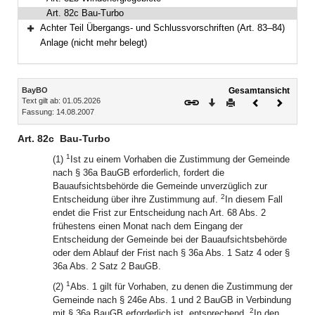
Art. 82c Bau-Turbo
Achter Teil Übergangs- und Schlussvorschriften (Art. 83–84)
Bereich erweitern
Anlage (nicht mehr belegt)
Inhalt
BayBO
Gesamtansicht
Text gilt ab: 01.05.2026
Download
Drucken
Vorheriges
Nächste
Fassung: 14.08.2007
Dokument
Dokume
Art. 82c
Bau-Turbo
1
(1)
Ist zu einem Vorhaben die Zustimmung der Gemeinde
nach § 36a BauGB erforderlich, fordert die
Bauaufsichtsbehörde die Gemeinde unverzüglich zur
2
Entscheidung über ihre Zustimmung auf.
In diesem Fall
endet die Frist zur Entscheidung nach Art. 68 Abs. 2
frühestens einen Monat nach dem Eingang der
Entscheidung der Gemeinde bei der Bauaufsichtsbehörde
oder dem Ablauf der Frist nach § 36a Abs. 1 Satz 4 oder §
36a Abs. 2 Satz 2 BauGB.
1
(2)
Abs. 1 gilt für Vorhaben, zu denen die Zustimmung der
Gemeinde nach § 246e Abs. 1 und 2 BauGB in Verbindung
2
mit § 36a BauGB erforderlich ist, entsprechend.
In den