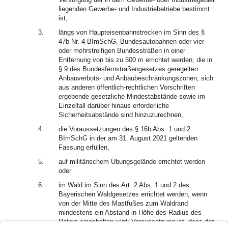
liegenden Gewerbe- und Industriebetriebe bestimmt
ist,
3.
längs von Haupteisenbahnstrecken im Sinn des §
47b Nr. 4 BImSchG, Bundesautobahnen oder vier-
oder mehrstreifigen Bundesstraßen in einer
Entfernung von bis zu 500 m errichtet werden; die in
§ 9 des Bundesfernstraßengesetzes geregelten
Anbauverbots- und Anbaubeschränkungszonen, sich
aus anderen öffentlich-rechtlichen Vorschriften
ergebende gesetzliche Mindestabstände sowie im
Einzelfall darüber hinaus erforderliche
Sicherheitsabstände sind hinzuzurechnen,
4.
die Voraussetzungen des § 16b Abs. 1 und 2
BImSchG in der am 31. August 2021 geltenden
Fassung erfüllen,
5.
auf militärischem Übungsgelände errichtet werden
oder
6.
im Wald im Sinn des Art. 2 Abs. 1 und 2 des
Bayerischen Waldgesetzes errichtet werden, wenn
von der Mitte des Mastfußes zum Waldrand
mindestens ein Abstand in Höhe des Radius des
Rotors eingehalten wird; Voraussetzung ist, dass der