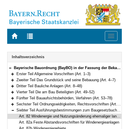
Zur
Zur
Toggle
Startseite
Trefferliste
navigati
von
der
BAYERN.RECHT
letzten
Navigation
Inhaltsverzeichnis
Suche
Bayerische Bauordnung (BayBO) in der Fassung der Bekanntmachung vom 14. August 2007 (GVBl. S. 588) BayRS 2132-1-B (Art. 1–84)
Bereich reduzieren
Erster Teil Allgemeine Vorschriften (Art. 1–3)
Bereich erweitern
Zweiter Teil Das Grundstück und seine Bebauung (Art. 4–7)
Bereich erweitern
Dritter Teil Bauliche Anlagen (Art. 8–48)
Bereich erweitern
Vierter Teil Die am Bau Beteiligten (Art. 49–52)
Bereich erweitern
Fünfter Teil Bauaufsichtsbehörden, Verfahren (Art. 53–78)
Bereich erweitern
Sechster Teil Ordnungswidrigkeiten, Rechtsvorschriften (Art. 79–81a)
Bereich erweitern
Siebter Teil Ausführungsbestimmungen zum Baugesetzbuch (Art. 82–82c)
Bereich reduzieren
Art. 82 Windenergie und Nutzungsänderung ehemaliger landwirtschaftlicher Gebäude
Art. 82a Feste Abstandsvorschriften für Windenergieanlagen
Art. 82b Windenergiegebiete