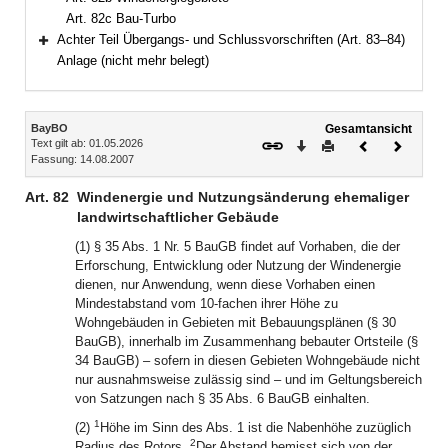
Art. 82c Bau-Turbo
Achter Teil Übergangs- und Schlussvorschriften (Art. 83–84)
Bereich erweitern
Anlage (nicht mehr belegt)
Inhalt
BayBO
Gesamtansicht
Text gilt ab: 01.05.2026
Download
Drucken
Vorheriges
Nächste
Fassung: 14.08.2007
Dokument
Dokume
Art. 82
Windenergie und Nutzungsänderung ehemaliger
landwirtschaftlicher Gebäude
(1) § 35 Abs. 1 Nr. 5 BauGB findet auf Vorhaben, die der
Erforschung, Entwicklung oder Nutzung der Windenergie
dienen, nur Anwendung, wenn diese Vorhaben einen
Mindestabstand vom 10-fachen ihrer Höhe zu
Wohngebäuden in Gebieten mit Bebauungsplänen (§ 30
BauGB), innerhalb im Zusammenhang bebauter Ortsteile (§
34 BauGB) – sofern in diesen Gebieten Wohngebäude nicht
nur ausnahmsweise zulässig sind – und im Geltungsbereich
von Satzungen nach § 35 Abs. 6 BauGB einhalten.
1
(2)
Höhe im Sinn des Abs. 1 ist die Nabenhöhe zuzüglich
2
Radius des Rotors.
Der Abstand bemisst sich von der