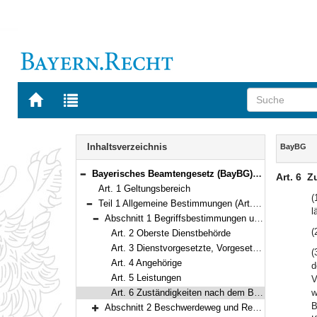
Zur
Zur
Startseite
Trefferliste
von
der
Navigation
BAYERN.RECHT
letzten
Inhalt
Inhaltsverzeichnis
BayBG
Suche
Bayerisches Beamtengesetz (BayBG) Vom 29. Juli 2008 (GVBl. S. 500) BayRS 2030-1-1-F (Art. 1–147)
Art. 6
Z
Bereich reduzieren
Art. 1 Geltungsbereich
(
Teil 1 Allgemeine Bestimmungen (Art. 2–17)
l
Bereich reduzieren
Abschnitt 1 Begriffsbestimmungen und Zuständigkeiten (Art. 2–6)
Bereich reduzieren
(
Art. 2 Oberste Dienstbehörde
Art. 3 Dienstvorgesetzte, Vorgesetzte
(
Art. 4 Angehörige
d
Art. 5 Leistungen
V
Art. 6 Zuständigkeiten nach dem Beamtenstatusgesetz
w
B
Abschnitt 2 Beschwerdeweg und Rechtsschutz (Art. 7–10)
Bereich erweitern