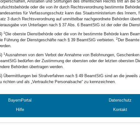
örperschaften, Anstalten und Stiftungen des öffentlichen Rechts tritt an die S
ufsichtsbehörde oder die von ihr durch Rechtsverordnung bestimmte Behörd
andesamtes für Verfassungsschutz kann das Staatsministerium des Innern, fü
atz 3 durch Rechtsverordnung auf unmittelbar nachgeordnete Behörden über
erausgabe von Unterlagen nach § 37 Abs. 6 BeamtStG ist der oder die Dienstv
1
4)
Die oberste Dienstbehörde oder die von ihr bestimmte Behörde kann Bea
2
ie Führung der Dienstgeschäfte nach § 39 BeamtStG verbieten.
Der Beamte 
erden.
1
5)
Ausnahmen von dem Verbot der Annahme von Belohnungen, Geschenken un
eamtStG bedürfen der Zustimmung der obersten oder der letzten obersten D
ndere Behörden übertragen werden.
6) Übermittlungen bei Strafverfahren nach § 49 BeamtStG sind an die jeweils 
u richten und als „Vertrauliche Personalsache“ zu kennzeichnen.
BayernPortal
Datenschutz
Hilfe
Kontakt