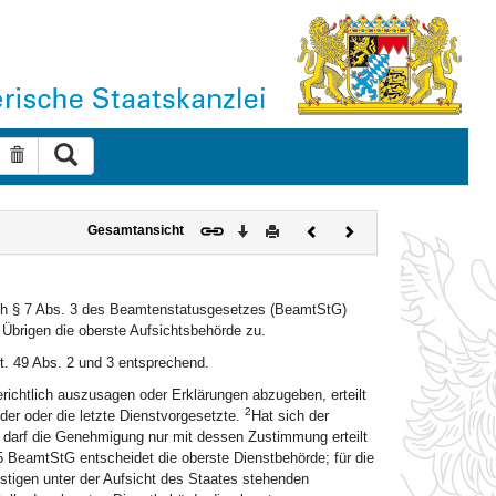
Suche ausführen
Suche zurücksetzen
Download
Drucken
Vorheriges
Nächstes
Gesamtansicht
Dokument
Dokument
ch § 7 Abs. 3 des Beamtenstatusgesetzes (BeamtStG)
Übrigen die oberste Aufsichtsbehörde zu.
. 49 Abs. 2 und 3 entsprechend.
chtlich auszusagen oder Erklärungen abzugeben, erteilt
2
der oder die letzte Dienstvorgesetzte.
Hat sich der
so darf die Genehmigung nur mit dessen Zustimmung erteilt
BeamtStG entscheidet die oberste Dienstbehörde; für die
igen unter der Aufsicht des Staates stehenden