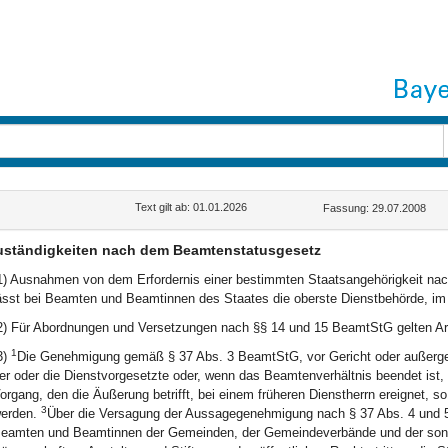
Text gilt ab: 01.01.2026
Fassung: 29.07.2008
uständigkeiten nach dem Beamtenstatusgesetz
1) Ausnahmen von dem Erfordernis einer bestimmten Staatsangehörigkeit na
ässt bei Beamten und Beamtinnen des Staates die oberste Dienstbehörde, im 
2) Für Abordnungen und Versetzungen nach §§ 14 und 15 BeamtStG gelten Art
1
3)
Die Genehmigung gemäß § 37 Abs. 3 BeamtStG, vor Gericht oder außergeri
er oder die Dienstvorgesetzte oder, wenn das Beamtenverhältnis beendet ist, 
organg, den die Äußerung betrifft, bei einem früheren Dienstherrn ereignet, 
3
erden.
Über die Versagung der Aussagegenehmigung nach § 37 Abs. 4 und 5 
eamten und Beamtinnen der Gemeinden, der Gemeindeverbände und der sonst