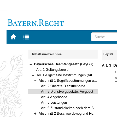
Zur
Zur
Startseite
Trefferliste
von
der
Navigation
BAYERN.RECHT
letzten
Inhalt
Inhaltsverzeichnis
BayBG
Suche
Bayerisches Beamtengesetz (BayBG) Vom 29. Juli 2008 (GVBl. S. 500) BayRS 2030-1-1-F (Art. 1–147)
Art. 3
Di
Bereich reduzieren
Art. 1 Geltungsbereich
1
Teil 1 Allgemeine Bestimmungen (Art. 2–17)
n
Bereich reduzieren
Abschnitt 1 Begriffsbestimmungen und Zuständigkeiten (Art. 2–6)
T
Bereich reduzieren
Art. 2 Oberste Dienstbehörde
Art. 3 Dienstvorgesetzte, Vorgesetzte
Art. 4 Angehörige
Art. 5 Leistungen
Art. 6 Zuständigkeiten nach dem Beamtenstatusgesetz
Abschnitt 2 Beschwerdeweg und Rechtsschutz (Art. 7–10)
Bereich erweitern