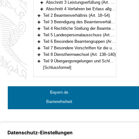
Abschnitt 3 Leistungserfüllung (Art. 11–14)
Bereich erweitern
Abschnitt 4 Verfahren bei Erlass allgemeiner beamtenrechtlicher Regelungen (Art. 15–17)
Bereich erweitern
Teil 2 Beamtenverhältnis (Art. 18–54)
Bereich erweitern
Teil 3 Beendigung des Beamtenverhältnisses (Art. 55–72)
Bereich erweitern
Teil 4 Rechtliche Stellung der Beamten und Beamtinnen (Art. 73–111)
Bereich erweitern
Teil 5 Landespersonalausschuss (Art. 112–120)
Bereich erweitern
Teil 6 Besondere Beamtengruppen (Art. 121–134)
Bereich erweitern
Teil 7 Besondere Vorschriften für die unter der Aufsicht des Staates stehenden Körperschaften, Anstalten und Stiftungen des öffentlichen Rechts (Art. 135–137)
Bereich erweitern
Teil 8 Dienstherrnwechsel (Art. 138–140)
Bereich erweitern
Teil 9 Übergangsregelungen und Schlussvorschriften (Art. 141–147)
Bereich erweitern
[Schlussformel]
Bayern.de
Barrierefreiheit