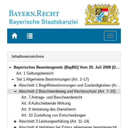
Zur
Zur
Toggle
Startseite
Trefferliste
navigati
von
der
BAYERN.RECHT
letzten
Navigation
Inhaltsverzeichnis
Suche
Bayerisches Beamtengesetz (BayBG) Vom 29. Juli 2008 (GVBl. S. 500) BayRS 2030-1-1-F (Art. 1–147)
Bereich reduzieren
Art. 1 Geltungsbereich
Teil 1 Allgemeine Bestimmungen (Art. 2–17)
Bereich reduzieren
Abschnitt 1 Begriffsbestimmungen und Zuständigkeiten (Art. 2–6)
Bereich erweitern
Abschnitt 2 Beschwerdeweg und Rechtsschutz (Art. 7–10)
Bereich reduzieren
Art. 7 Antrags- und Beschwerderecht
Art. 8 Aufschiebende Wirkung
Art. 9 Vertretung des Dienstherrn
Art. 10 Zustellung von Entscheidungen
Abschnitt 3 Leistungserfüllung (Art. 11–14)
Bereich erweitern
Abschnitt 4 Verfahren bei Erlass allgemeiner beamtenrechtlicher Regelungen (Art. 15–17)