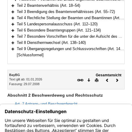
Bereich erweitern
Teil 2 Beamtenverhältnis (Art. 18–54)
Bereich erweitern
Teil 3 Beendigung des Beamtenverhältnisses (Art. 55–72)
Bereich erweitern
Teil 4 Rechtliche Stellung der Beamten und Beamtinnen (Art. 73–111)
Bereich erweitern
Teil 5 Landespersonalausschuss (Art. 112–120)
Bereich erweitern
Teil 6 Besondere Beamtengruppen (Art. 121–134)
Bereich erweitern
Teil 7 Besondere Vorschriften für die unter der Aufsicht des Staates stehenden Körperschaften, Anstalten und Stiftungen des öffentlichen Rechts (Art. 135–137)
Bereich erweitern
Teil 8 Dienstherrnwechsel (Art. 138–140)
Bereich erweitern
Teil 9 Übergangsregelungen und Schlussvorschriften (Art. 141–147)
Bereich erweitern
[Schlussformel]
Inhalt
BayBG
Gesamtansicht
Text gilt ab: 01.01.2026
Download
Drucken
Vorheriges
Nächste
Fassung: 29.07.2008
Dokument
Dokume
Abschnitt 2 Beschwerdeweg und Rechtsschutz
Art. 7 Antrags- und Beschwerderecht
Art. 8 Aufschiebende Wirkung
Art. 9 Vertretung des Dienstherrn
Art. 10 Zustellung von Entscheidungen