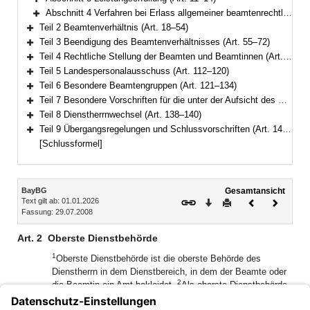
Bereich erweitern
Abschnitt 4 Verfahren bei Erlass allgemeiner beamtenrechtlicher Regelungen (Art. 15–17)
Bereich erweitern
Teil 2 Beamtenverhältnis (Art. 18–54)
Bereich erweitern
Teil 3 Beendigung des Beamtenverhältnisses (Art. 55–72)
Bereich erweitern
Teil 4 Rechtliche Stellung der Beamten und Beamtinnen (Art. 73–111)
Bereich erweitern
Teil 5 Landespersonalausschuss (Art. 112–120)
Bereich erweitern
Teil 6 Besondere Beamtengruppen (Art. 121–134)
Bereich erweitern
Teil 7 Besondere Vorschriften für die unter der Aufsicht des Staates stehenden Körperschaften, Anstalten und Stiftungen des öffentlichen Rechts (Art. 135–137)
Bereich erweitern
Teil 8 Dienstherrnwechsel (Art. 138–140)
Bereich erweitern
Teil 9 Übergangsregelungen und Schlussvorschriften (Art. 141–147)
Bereich erweitern
[Schlussformel]
Inhalt
BayBG
Gesamtansicht
Text gilt ab: 01.01.2026
Download
Drucken
Vorheriges
Nächste
Fassung: 29.07.2008
Dokument
Dokume
Art. 2
Oberste Dienstbehörde
1
Oberste Dienstbehörde ist die oberste Behörde des
Dienstherrn in dem Dienstbereich, in dem der Beamte oder
2
die Beamtin ein Amt bekleidet.
Als oberste Dienstbehörde
von Ruhestandsbeamten, Ruhestandsbeamtinnen,