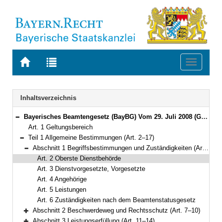
Zur
Zur
Toggle
Startseite
Trefferliste
navigati
von
der
BAYERN.RECHT
letzten
Navigation
Inhaltsverzeichnis
Suche
Bayerisches Beamtengesetz (BayBG) Vom 29. Juli 2008 (GVBl. S. 500) BayRS 2030-1-1-F (Art. 1–147)
Bereich reduzieren
Art. 1 Geltungsbereich
Teil 1 Allgemeine Bestimmungen (Art. 2–17)
Bereich reduzieren
Abschnitt 1 Begriffsbestimmungen und Zuständigkeiten (Art. 2–6)
Bereich reduzieren
Art. 2 Oberste Dienstbehörde
Art. 3 Dienstvorgesetzte, Vorgesetzte
Art. 4 Angehörige
Art. 5 Leistungen
Art. 6 Zuständigkeiten nach dem Beamtenstatusgesetz
Abschnitt 2 Beschwerdeweg und Rechtsschutz (Art. 7–10)
Bereich erweitern
Abschnitt 3 Leistungserfüllung (Art. 11–14)