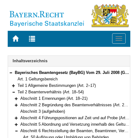
Zur
Zur
Toggle
Startseite
Trefferliste
navigati
von
der
BAYERN.RECHT
letzten
Navigation
Inhaltsverzeichnis
Suche
Bayerisches Beamtengesetz (BayBG) Vom 29. Juli 2008 (GVBl. S. 500) BayRS 2030-1-1-F (Art. 1–147)
Bereich reduzieren
Art. 1 Geltungsbereich
Teil 1 Allgemeine Bestimmungen (Art. 2–17)
Bereich erweitern
Teil 2 Beamtenverhältnis (Art. 18–54)
Bereich reduzieren
Abschnitt 1 Ernennungen (Art. 18–21)
Bereich erweitern
Abschnitt 2 Begründung des Beamtenverhältnisses (Art. 22–25)
Bereich erweitern
Abschnitt 3 (aufgehoben)
Abschnitt 4 Führungspositionen auf Zeit und auf Probe (Art. 45–46)
Bereich erweitern
Abschnitt 5 Abordnung und Versetzung innerhalb des Geltungsbereichs dieses Gesetzes (Art. 47–49)
Bereich erweitern
Abschnitt 6 Rechtsstellung der Beamten, Beamtinnen, Versorgungsempfänger und Versorgungsempfängerinnen bei Auflösung oder Umbildung von Behörden oder Körperschaften (Art. 50–54)
Bereich reduzieren
Art. 50 Auflösung oder Umbildung von Behörden