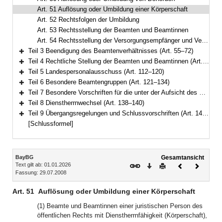
Art. 51 Auflösung oder Umbildung einer Körperschaft
Art. 52 Rechtsfolgen der Umbildung
Art. 53 Rechtsstellung der Beamten und Beamtinnen
Art. 54 Rechtsstellung der Versorgungsempfänger und Versorgungsempfängerinnen
Teil 3 Beendigung des Beamtenverhältnisses (Art. 55–72)
Bereich erweitern
Teil 4 Rechtliche Stellung der Beamten und Beamtinnen (Art. 73–111)
Bereich erweitern
Teil 5 Landespersonalausschuss (Art. 112–120)
Bereich erweitern
Teil 6 Besondere Beamtengruppen (Art. 121–134)
Bereich erweitern
Teil 7 Besondere Vorschriften für die unter der Aufsicht des Staates stehenden Körperschaften, Anstalten und Stiftungen des öffentlichen Rechts (Art. 135–137)
Bereich erweitern
Teil 8 Dienstherrnwechsel (Art. 138–140)
Bereich erweitern
Teil 9 Übergangsregelungen und Schlussvorschriften (Art. 141–147)
Bereich erweitern
[Schlussformel]
Inhalt
BayBG
Gesamtansicht
Text gilt ab: 01.01.2026
Download
Drucken
Vorheriges
Nächste
Fassung: 29.07.2008
Dokument
Dokume
Art. 51
Auflösung oder Umbildung einer Körperschaft
(1) Beamte und Beamtinnen einer juristischen Person des
öffentlichen Rechts mit Dienstherrnfähigkeit (Körperschaft),