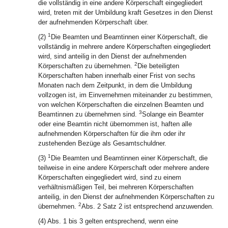
die vollständig in eine andere Körperschaft eingegliedert
wird, treten mit der Umbildung kraft Gesetzes in den Dienst
der aufnehmenden Körperschaft über.
1
(2)
Die Beamten und Beamtinnen einer Körperschaft, die
vollständig in mehrere andere Körperschaften eingegliedert
wird, sind anteilig in den Dienst der aufnehmenden
2
Körperschaften zu übernehmen.
Die beteiligten
Körperschaften haben innerhalb einer Frist von sechs
Monaten nach dem Zeitpunkt, in dem die Umbildung
vollzogen ist, im Einvernehmen miteinander zu bestimmen,
von welchen Körperschaften die einzelnen Beamten und
3
Beamtinnen zu übernehmen sind.
Solange ein Beamter
oder eine Beamtin nicht übernommen ist, haften alle
aufnehmenden Körperschaften für die ihm oder ihr
zustehenden Bezüge als Gesamtschuldner.
1
(3)
Die Beamten und Beamtinnen einer Körperschaft, die
teilweise in eine andere Körperschaft oder mehrere andere
Körperschaften eingegliedert wird, sind zu einem
verhältnismäßigen Teil, bei mehreren Körperschaften
anteilig, in den Dienst der aufnehmenden Körperschaften zu
2
übernehmen.
Abs. 2 Satz 2 ist entsprechend anzuwenden.
(4) Abs. 1 bis 3 gelten entsprechend, wenn eine