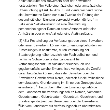
Selbstauskunft des Bewerbers oder der Bewerberin
2
festzustellen.
Im Falle einer ärztlichen oder amtsärztlichen
Untersuchung gilt Art. 67 Abs. 1 und 2 entsprechend, wobei
die übermittelten Daten nur zum Zwecke der Prüfung der
3
gesundheitlichen Eignung verwendet werden dürfen.
Im
Falle einer Selbstauskunft ist eine Übermittlung
personenbezogener Daten an einen Amtsarzt oder eine
Amtsärztin oder einen Arzt oder eine Ärztin zulässig.
1
(2)
Zur Feststellung der Verfassungstreue eines Bewerbers
oder einer Bewerberin können die Ernennungsbehörden vor
Einstellungen in bestimmte, durch Verordnung der
Staatsregierung näher bezeichnete Fachlaufbahnen und
fachliche Schwerpunkte das Landesamt für
Verfassungsschutz um Auskunft ersuchen, ob und
gegebenenfalls welche Erkenntnisse vorliegen, die Zweifel
daran begründen können, dass der Bewerber oder die
Bewerberin Gewähr dafür bietet, jederzeit für die freiheitliche
demokratische Grundordnung im Sinne des Grundgesetzes
2
einzutreten.
Hierzu übermittelt die Ernennungsbehörde
dem Landesamt für Verfassungsschutz Namen, Vornamen,
Geburtsnamen, Geburtsdatum, Geburtsort, Geschlecht und
Staatsangehörigkeit des Bewerbers oder der Bewerberin.
3
Die vom Landesamt für Verfassungsschutz übermittelten