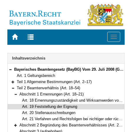
Zur
Zur
Toggle
Startseite
Trefferliste
navigati
von
der
BAYERN.RECHT
letzten
Navigation
Inhaltsverzeichnis
Suche
Bayerisches Beamtengesetz (BayBG) Vom 29. Juli 2008 (GVBl. S. 500) BayRS 2030-1-1-F (Art. 1–147)
Bereich reduzieren
Art. 1 Geltungsbereich
Teil 1 Allgemeine Bestimmungen (Art. 2–17)
Bereich erweitern
Teil 2 Beamtenverhältnis (Art. 18–54)
Bereich reduzieren
Abschnitt 1 Ernennungen (Art. 18–21)
Bereich reduzieren
Art. 18 Ernennungszuständigkeit und Wirksamwerden von Ernennungen
Art. 19 Feststellung der Eignung
Art. 20 Stellenausschreibungen
Art. 21 Verfahren und Rechtsfolgen bei nichtiger oder rücknehmbarer Ernennung
Abschnitt 2 Begründung des Beamtenverhältnisses (Art. 22–25)
Bereich erweitern
Abschnitt 3 (aufgehoben)