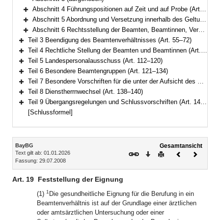
Abschnitt 4 Führungspositionen auf Zeit und auf Probe (Art. 45–46)
Bereich erweitern
Abschnitt 5 Abordnung und Versetzung innerhalb des Geltungsbereichs dieses Gesetzes (Art. 47–49)
Bereich erweitern
Abschnitt 6 Rechtsstellung der Beamten, Beamtinnen, Versorgungsempfänger und Versorgungsempfängerinnen bei Auflösung oder Umbildung von Behörden oder Körperschaften (Art. 50–54)
Bereich erweitern
Teil 3 Beendigung des Beamtenverhältnisses (Art. 55–72)
Bereich erweitern
Teil 4 Rechtliche Stellung der Beamten und Beamtinnen (Art. 73–111)
Bereich erweitern
Teil 5 Landespersonalausschuss (Art. 112–120)
Bereich erweitern
Teil 6 Besondere Beamtengruppen (Art. 121–134)
Bereich erweitern
Teil 7 Besondere Vorschriften für die unter der Aufsicht des Staates stehenden Körperschaften, Anstalten und Stiftungen des öffentlichen Rechts (Art. 135–137)
Bereich erweitern
Teil 8 Dienstherrnwechsel (Art. 138–140)
Bereich erweitern
Teil 9 Übergangsregelungen und Schlussvorschriften (Art. 141–147)
Bereich erweitern
[Schlussformel]
Inhalt
BayBG
Gesamtansicht
Text gilt ab: 01.01.2026
Download
Drucken
Vorheriges
Nächste
Fassung: 29.07.2008
Dokument
Dokume
Art. 19
Feststellung der Eignung
1
(1)
Die gesundheitliche Eignung für die Berufung in ein
Beamtenverhältnis ist auf der Grundlage einer ärztlichen
oder amtsärztlichen Untersuchung oder einer