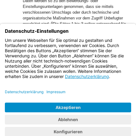
Daten werden so zu den Bewerbungs- oder
Einstellungsunterlagen genommen, dass sie mittels
verschlossenen Umschlags oder durch technische und
organisatorische Maßnahmen vor dem Zugriff Unbefugter
4
geschützt sind.
Die Sätze 1 bis 3 gelten entsprechend für
die erstmalige Berufung in ein Richterverhältnis sowie vor
der erstmaligen Übertragung eines Amtes in durch die
Verordnung nach Satz 1 näher bezeichneten
Fachlaufbahnen und fachlichen Schwerpunkten.
Bayern.de
BayernPortal
Datenschutz
Impressum
Barrierefreiheit
Hilfe
Kontakt
Kontrastwechsel
Schriftgröße