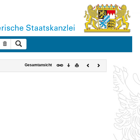
Suche ausführen
Suche zurücksetzen
Download
Drucken
Vorheriges
Nächstes
Gesamtansicht
Dokument
Dokument