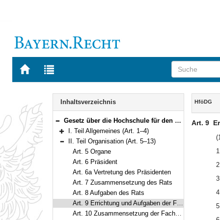
Zur
Zur
Startseite
Trefferliste
von
der
Navigation
BAYERN.RECHT
letzten
Inhalt
Inhaltsverzeichnis
HföDG
Suche
Gesetz über die Hochschule für den öffentlichen Dienst in Bayern (HföD-Gesetz – HföDG) in der Fassung der Bekanntmachung vom 9. Oktober 2003 (GVBl. S. 818) BayRS 2030-1-3-F (Art. 1–25)
Art. 9
E
Bereich reduzieren
I. Teil Allgemeines (Art. 1–4)
Bereich erweitern
(
II. Teil Organisation (Art. 5–13)
Bereich reduzieren
1
Art. 5 Organe
Art. 6 Präsident
2
Art. 6a Vertretung des Präsidenten
3
Art. 7 Zusammensetzung des Rats
4
Art. 8 Aufgaben des Rats
Art. 9 Errichtung und Aufgaben der Fachbereiche
5
Art. 10 Zusammensetzung der Fachbereichskonferenz
6