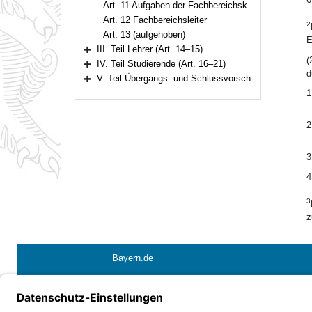
Art. 11 Aufgaben der Fachbereichskonferenz
Art. 12 Fachbereichsleiter
2
Art. 13 (aufgehoben)
E
III. Teil Lehrer (Art. 14–15)
Bereich erweitern
(
IV. Teil Studierende (Art. 16–21)
Bereich erweitern
d
V. Teil Übergangs- und Schlussvorschriften (Art. 22–25)
Bereich erweitern
1
2
3
4
3
z
Bayern.de
Barrierefreiheit