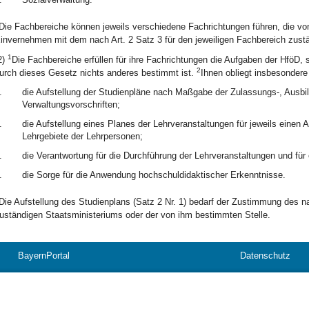
Die Fachbereiche können jeweils verschiedene Fachrichtungen führen, die vo
invernehmen mit dem nach Art. 2 Satz 3 für den jeweiligen Fachbereich zust
1
2)
Die Fachbereiche erfüllen für ihre Fachrichtungen die Aufgaben der HföD, 
2
urch dieses Gesetz nichts anderes bestimmt ist.
Ihnen obliegt insbesondere
.
die Aufstellung der Studienpläne nach Maßgabe der Zulassungs-, Ausbi
Verwaltungsvorschriften;
.
die Aufstellung eines Planes der Lehrveranstaltungen für jeweils einen
Lehrgebiete der Lehrpersonen;
.
die Verantwortung für die Durchführung der Lehrveranstaltungen und für
.
die Sorge für die Anwendung hochschuldidaktischer Erkenntnisse.
Die Aufstellung des Studienplans (Satz 2 Nr. 1) bedarf der Zustimmung des na
uständigen Staatsministeriums oder der von ihm bestimmten Stelle.
BayernPortal
Datenschutz
Hilfe
Kontakt