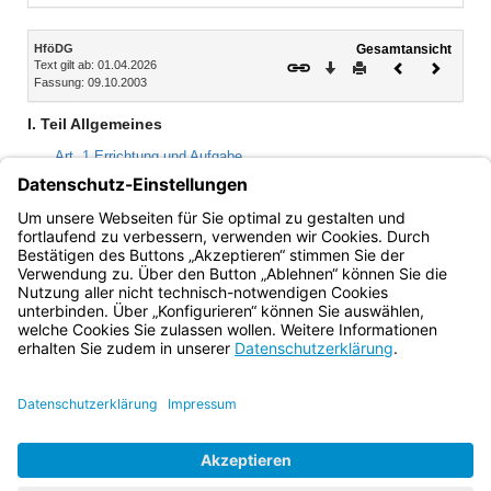
Inhalt
HföDG
Gesamtansicht
Text gilt ab: 01.04.2026
Download
Drucken
Vorheriges
Nächste
Fassung: 09.10.2003
Dokument
Dokume
I. Teil Allgemeines
Art. 1 Errichtung und Aufgabe
Art. 2 Aufsicht
Art. 3 Finanzierung, Verordnungsermächtigung
Art. 4 Satzungsrecht
Bayern.de
BayernPortal
Datenschutz
Impressum
Barrierefreiheit
Hilfe