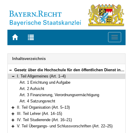
Zur
Zur
Toggle
Startseite
Trefferliste
navigati
von
der
BAYERN.RECHT
letzten
Navigation
Inhaltsverzeichnis
Suche
Gesetz über die Hochschule für den öffentlichen Dienst in Bayern (HföD-Gesetz – HföDG) in der Fassung der Bekanntmachung vom 9. Oktober 2003 (GVBl. S. 818) BayRS 2030-1-3-F (Art. 1–25)
Bereich reduzieren
I. Teil Allgemeines (Art. 1–4)
Bereich reduzieren
Art. 1 Errichtung und Aufgabe
Art. 2 Aufsicht
Art. 3 Finanzierung, Verordnungsermächtigung
Art. 4 Satzungsrecht
II. Teil Organisation (Art. 5–13)
Bereich erweitern
III. Teil Lehrer (Art. 14–15)
Bereich erweitern
IV. Teil Studierende (Art. 16–21)
Bereich erweitern
V. Teil Übergangs- und Schlussvorschriften (Art. 22–25)
Bereich erweitern