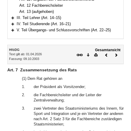
Art. 12 Fachbereichsleiter
Art. 13 (aufgehoben)
III. Teil Lehrer (Art. 14–15)
Bereich erweitern
IV. Teil Studierende (Art. 16–21)
Bereich erweitern
V. Teil Übergangs- und Schlussvorschriften (Art. 22–25)
Bereich erweitern
Inhalt
HföDG
Gesamtansicht
Text gilt ab: 01.04.2026
Download
Drucken
Vorheriges
Nächste
Fassung: 09.10.2003
Dokument
Dokume
Art. 7
Zusammensetzung des Rats
(1) Dem Rat gehören an
1.
der Präsident als Vorsitzender;
2.
die Fachbereichsleiter und der Leiter der
Zentralverwaltung;
3.
zwei Vertreter des Staatsministeriums des Innern, für
Sport und Integration und je ein Vertreter der anderen
nach Art. 2 Satz 3 für die Fachbereiche zuständigen
Staatsministerien;