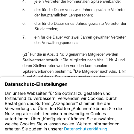
4.
je ein Vertreter der kommunalen Spitzenverbände;
5.
drei für die Dauer von zwei Jahren gewählte Vertreter
der hauptamtlichen Lehrpersonen;
6.
drei für die Dauer eines Jahres gewählte Vertreter der
Studierenden;
7.
ein für die Dauer von zwei Jahren gewählter Vertreter
des Verwaltungspersonals.
1
(2)
Für die in Abs. 1 Nr. 3 genannten Mitglieder werden
2
Stellvertreter bestellt.
Die Mitglieder nach Abs. 1 Nr. 4 und
deren Stellvertreter werden von den kommunalen
3
Spitzenverbänden bestimmt.
Die Mitglieder nach Abs. 1 Nr.
5 und 6 und deren Stellvertreter werden von den
entsprechenden Mitgliedern der Fachbereichskonferenz,
das Mitglied nach Abs. 1 Nr. 7 und dessen Stellvertreter
werden vom Verwaltungspersonal gewählt; das Nähere
regelt die Satzung.
Bayern.de
BayernPortal