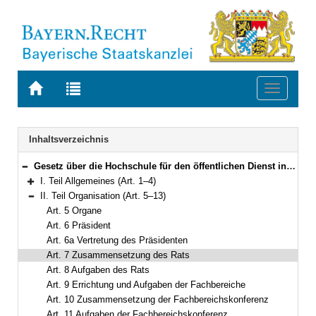
Zur
Zur
Toggle
Startseite
Trefferliste
navigati
von
der
BAYERN.RECHT
letzten
Navigation
Inhaltsverzeichnis
Suche
Gesetz über die Hochschule für den öffentlichen Dienst in Bayern (HföD-Gesetz – HföDG) in der Fassung der Bekanntmachung vom 9. Oktober 2003 (GVBl. S. 818) BayRS 2030-1-3-F (Art. 1–25)
Bereich reduzieren
I. Teil Allgemeines (Art. 1–4)
Bereich erweitern
II. Teil Organisation (Art. 5–13)
Bereich reduzieren
Art. 5 Organe
Art. 6 Präsident
Art. 6a Vertretung des Präsidenten
Art. 7 Zusammensetzung des Rats
Art. 8 Aufgaben des Rats
Art. 9 Errichtung und Aufgaben der Fachbereiche
Art. 10 Zusammensetzung der Fachbereichskonferenz
Art. 11 Aufgaben der Fachbereichskonferenz