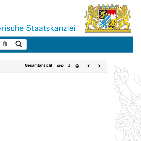
Suche ausführen
Suche zurücksetzen
Download
Drucken
Vorheriges
Nächstes
Gesamtansicht
Dokument
Dokument