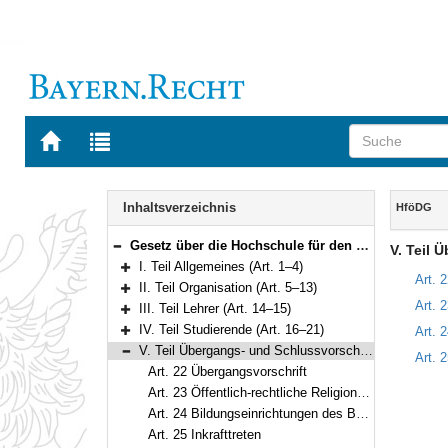
Zur
Zur
Startseite
Trefferliste
von
der
Navigation
BAYERN.RECHT
letzten
Inhalt
Inhaltsverzeichnis
HföDG
Suche
Gesetz über die Hochschule für den öffentlichen Dienst in Bayern (HföD-Gesetz – HföDG) in der Fassung der Bekanntmachung vom 9. Oktober 2003 (GVBl. S. 818) BayRS 2030-1-3-F (Art. 1–25)
V. Teil 
Bereich reduzieren
I. Teil Allgemeines (Art. 1–4)
Bereich erweitern
Art. 
II. Teil Organisation (Art. 5–13)
Bereich erweitern
Art. 
III. Teil Lehrer (Art. 14–15)
Bereich erweitern
IV. Teil Studierende (Art. 16–21)
Art. 
Bereich erweitern
V. Teil Übergangs- und Schlussvorschriften (Art. 22–25)
Art. 2
Bereich reduzieren
Art. 22 Übergangsvorschrift
Art. 23 Öffentlich-rechtliche Religionsgesellschaften
Art. 24 Bildungseinrichtungen des Bundes
Art. 25 Inkrafttreten